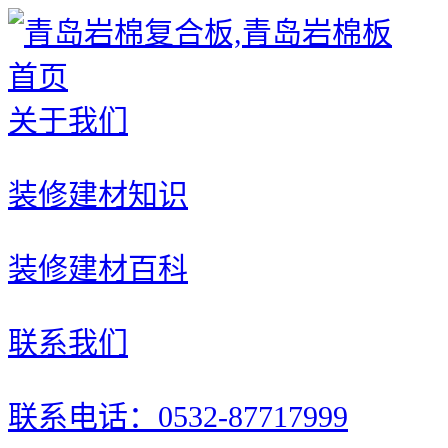
首页
关于我们
装修建材知识
装修建材百科
联系我们
联系电话：0532-87717999