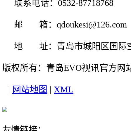
联系电话：0532-87718768
邮 箱：qdoukesi@126.com
地 址：青岛市城阳区国际
版权所有：青岛EVO视讯官方网
|
网站地图
|
XML
友情链接：