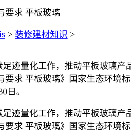
与要求 平板玻璃
is
>
装修建材知识
>
足迹量化工作，推动平板玻璃产品
与要求 平板玻璃》国家生态环境
30日。
足迹量化工作，推动平板玻璃产品
与要求 平板玻璃》国家生态环境