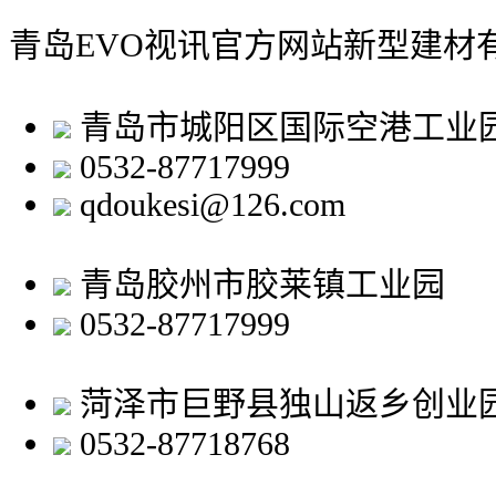
青岛EVO视讯官方网站新型建材
青岛市城阳区国际空港工业
0532-87717999
qdoukesi@126.com
青岛胶州市胶莱镇工业园
0532-87717999
菏泽市巨野县独山返乡创业
0532-87718768