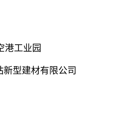
空港工业园
站新型建材有限公司