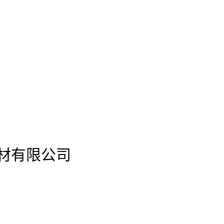
材有限公司