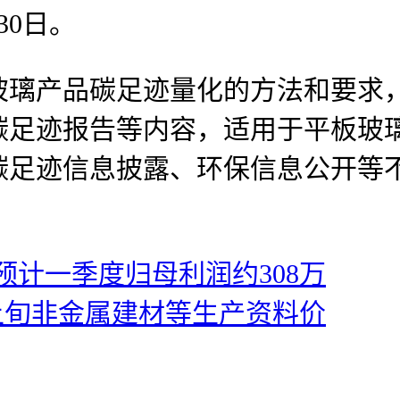
30日。
璃产品碳足迹量化的方法和要求，
碳足迹报告等内容，适用于平板玻
碳足迹信息披露、环保信息公开等
预计一季度归母利润约308万
上旬非金属建材等生产资料价