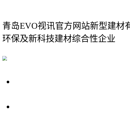
青岛EVO视讯官方网站新型建材
环保及新科技建材综合性企业
关于我们
装修建材知识