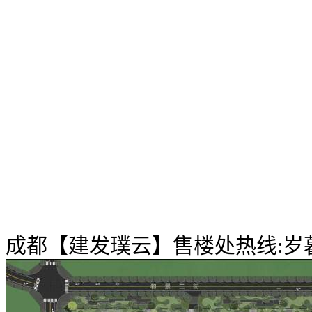
成都【建发璞云】售楼处热线:岁