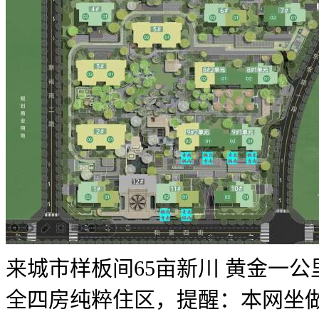
来城市样板间65亩新川 黄金一公
全四房纯粹住区，提醒：本网坐