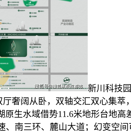
新川科技
大双厅奢阔从卧，双轴交汇双心集
鼻湖原生水域借势11.6米地形台地
高速、南三环、麓山大道；幻变空间