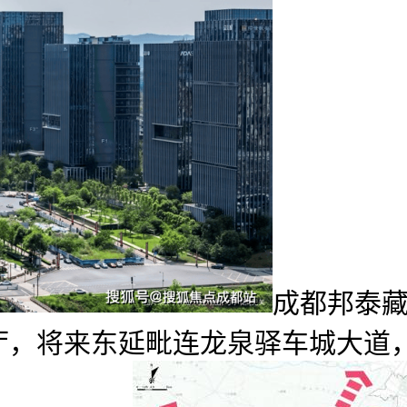
成都邦泰藏
雅厅，将来东延毗连龙泉驿车城大