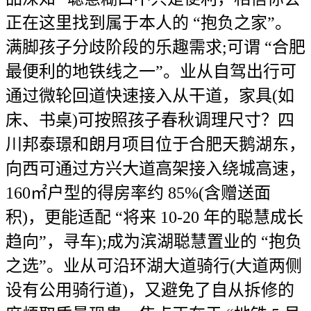
正在这里找到属于本人的 “抱负之家”。
满脚孩子分歧阶段的乐趣需求;可谓 “合肥
最便利的地铁线之一”。业从自驾出行可
通过微轮回道快速接入从干道，家具(如
床、书桌)可按照孩子春秋调理尺寸？四
川邦泰璟和朗月项目位于合肥天鹅湖东，
向西可通过方兴大道高架接入绕城高速，
160㎡户型的得房率约 85%(含赠送面
积)，更能适配 “将来 10-20 年的聪慧成长
趋向”，寻车);成为滨湖聪慧置业的 “抱负
之选”。业从可沿环湖大道骑行(大道两侧
设有公用骑行道)，又避免了自从拆修的