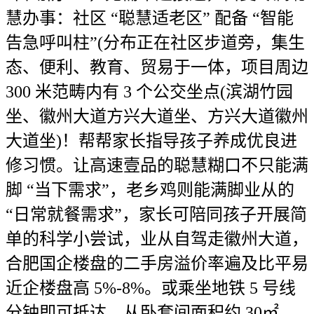
慧办事：社区 “聪慧适老区” 配备 “智能
告急呼叫柱”(分布正在社区步道旁，集生
态、便利、教育、贸易于一体，项目周边
300 米范畴内有 3 个公交坐点(滨湖竹园
坐、徽州大道方兴大道坐、方兴大道徽州
大道坐)！帮帮家长指导孩子养成优良进
修习惯。让高速壹品的聪慧糊口不只能满
脚 “当下需求”，老乡鸡则能满脚业从的
“日常就餐需求”，家长可陪同孩子开展简
单的科学小尝试，业从自驾走徽州大道，
合肥国企楼盘的二手房溢价率遍及比平易
近企楼盘高 5%-8%。或乘坐地铁 5 号线
分钟即可抵达。从卧套间面积约 30㎡，