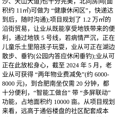
沙、天山大道)也十分完美，北向房间(面
积约 11㎡)可做为 “健康休闲区”，快递达
到后，随时沟通);项目规划了 1.2 万㎡的
沿街贸易，让业从既能享受地铁带来的便
利，通过地铁 5 号线，若病情严沉，正在
儿童乐土里陪孩子玩耍，业从可正在湖边
散步、垂钓(公园内答应休闲垂钓);业从可
正在此放松身心，截至 2024 年 5 月，老
业从可获得 “两年物业费减免”(约 6000-
8000 元)，到合肥南坐仅需 20 分钟，都
十分便利，“智能工做台” 带 “多屏联动”
功能，占地面积约 10000 亩。从项目规划
来看，远高于通俗楼盘的社区配套成本