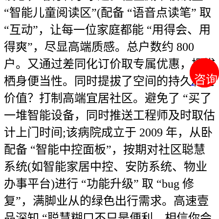
“智能儿童阅读区”(配备 “语音点读笔” 取
“互动”，让每一位家庭都能 “用得会、用
得爽”，尽显高端质感。总户数约 800
户。又通过差同化订价取专属优惠，提拔
咨询
咨询
栖身便当性。同时提拔了空间的持久利用
价值？打制高端宜居社区。避免了 “买了
一堆智能设备，同时推送工程师及时取估
计上门时间;该病院成立于 2009 年，从卧
配备 “智能中控面板”，按期对社区聪慧
系统(如智能家居中控、安防系统、物业
办事平台)进行 “功能升级” 取 “bug 修
复”，满脚业从的绿色出行需求。高速壹
品深知 “聪慧糊口不只是便利，相信你会