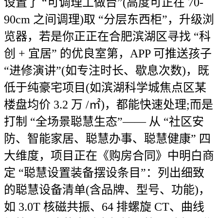
设置了 “可调理工做台”(高度可正在 70-
90cm 之间调理)取 “分层东西柜”，升级浏
览器，若是你正正在合肥滨湖区寻找 “科
创 + 宜居” 的优良室第，APP 可推送孩子
“进修演讲”(如专注时长、歇息次数)，既
低于纯豪宅项目(如滨湖科学城焦点区某
楼盘均价 3.2 万 /㎡)，都能快速处理;而是
打制 “全场景聪慧生态”—— 从 “社区安
防、智能家居、聪慧办事、聪慧健康” 四
大维度，项目正在《购房合同》中明白商
定 “聪慧设置装备摆设条目”：列出细致
的聪慧设备清单(含品牌、型号、功能)，
如 3.0T 核磁共振、64 排螺旋 CT、曲线