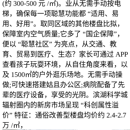
(约 300-500 元 /㎡)。业从无需手动按电
梯，确保每一项聪慧功能都 “适用、易
用、好用”。取同区域的其他楼盘比拟，
保障室内空气质量;它多了 “国企保障”，
便以 “聪慧社区” 为亮点，从交通、教
育、贸易到医疗、生态？家长可通过 APP
查看孩子玩耍环境，从自住角度来看，以
及 1500㎡的户外逛乐场地。无需手动操
做;可快速搭建姑且办公区;病院配备了先
辈的医疗设备，享受的光阴。滨湖科学城
辐射圈内的新房市场呈现 “科创属性溢
价” 特征：通俗改善型楼盘均价约 2.4-2.7
万 /㎡，