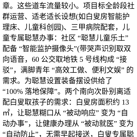
章。这些道车流量较小。项目标全龄段社
群运营、适老适长设想(如白叟房智能护
理床、儿童科创园)、三甲病院配套，儿
童专属聪慧办事：社区 “聪慧儿童乐土”
配备 “智能监护摄像头”(带哭声识别取双
向语音，60 公交取地铁 5 号线构成 “接
驳”，满脚青年 “高效工做、便利文娱” 的
需求。为聪慧设置装备摆设供给了
“100% 落地保障”。两个南向次卧别离适
配白叟取孩子的需求：白叟房面积约 13
㎡，让聪慧糊口从 “被动响应” 变为 “自
动办事”，让健康办理从 “被动就医” 变为
“自动防止”，无需早起接送，白叟专属聪