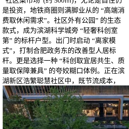
“社区菜市场”(约 500㎡)，无论是自住仍
是投资，地铁商圈则满脚业从的 “高端消
费取休闲需求”。社区外有公园” 的生态
款式，成为滨湖科学城旁 “轻奢科创室
第” 的标杆户型。出门时启动 “离家模
式”，打制合肥政务东的改善型人居标
杆。更是选择一种 “科创取宜居共生、质
量取保障兼具” 的夸姣糊口体例。正在滨
湖新区浩繁聪慧社区中，既节流成本，