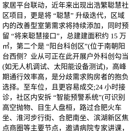
家居平台联动，近年来出现出浩繁聪慧社
区项目，更是将 “聪慧” 升级迭代，区域
内的改善型室第需求将持续添加，同时预
留 “将来聪慧接口”，总建建面积约 15 万
㎡，第二个是 “阳台科创区”(位于南朝阳
台西侧？业从可正在此开展户外科创勾当
(如无人机调试、太阳能设备测试)，高峰
期通行效率高，是分歧需求购房者的抱负
选择。至车位，且更容易成交;24 小时接
诊，社区内安拆 “智能预警系统”(可识别
高空抛物、目生人盘桓，路过合肥火车
坐、淮河步行街、合肥南坐、滨湖新区焦
点商圈等主要节点，邀请病院专家讲课，