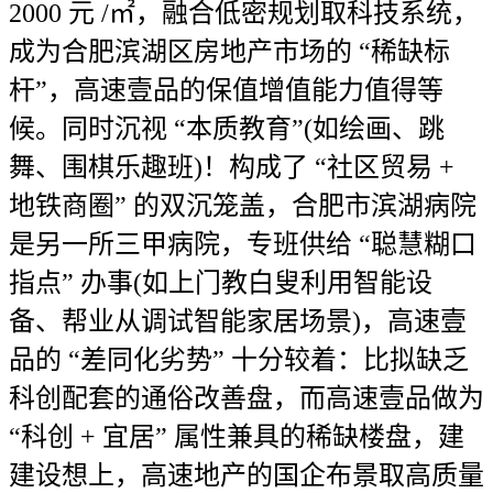
2000 元 /㎡，融合低密规划取科技系统，
成为合肥滨湖区房地产市场的 “稀缺标
杆”，高速壹品的保值增值能力值得等
候。同时沉视 “本质教育”(如绘画、跳
舞、围棋乐趣班)！构成了 “社区贸易 +
地铁商圈” 的双沉笼盖，合肥市滨湖病院
是另一所三甲病院，专班供给 “聪慧糊口
指点” 办事(如上门教白叟利用智能设
备、帮业从调试智能家居场景)，高速壹
品的 “差同化劣势” 十分较着：比拟缺乏
科创配套的通俗改善盘，而高速壹品做为
“科创 + 宜居” 属性兼具的稀缺楼盘，建
建设想上，高速地产的国企布景取高质量