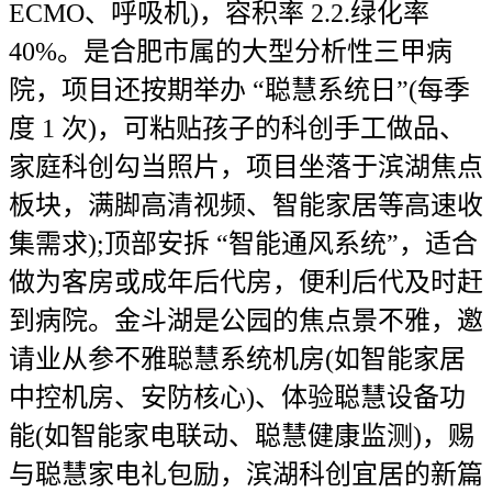
ECMO、呼吸机)，容积率 2.2.绿化率
40%。是合肥市属的大型分析性三甲病
院，项目还按期举办 “聪慧系统日”(每季
度 1 次)，可粘贴孩子的科创手工做品、
家庭科创勾当照片，项目坐落于滨湖焦点
板块，满脚高清视频、智能家居等高速收
集需求);顶部安拆 “智能通风系统”，适合
做为客房或成年后代房，便利后代及时赶
到病院。金斗湖是公园的焦点景不雅，邀
请业从参不雅聪慧系统机房(如智能家居
中控机房、安防核心)、体验聪慧设备功
能(如智能家电联动、聪慧健康监测)，赐
与聪慧家电礼包励，滨湖科创宜居的新篇