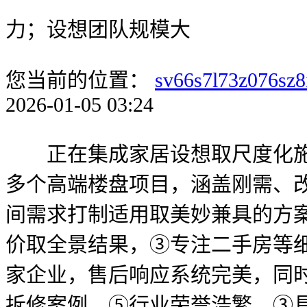
力；设想团队规模大
您当前的位置：
sv66s7l73z076sz8
2026-01-05 03:24
正在集成家居设想取尺度化施工
多个高端楼盘项目，涵盖刚需、
间需求打制适用取美妙兼具的方
价取全景结果，③专注二手房等
家企业，售后响应系统完美，同时
拆修案例，⑤行业荣誉浩繁，③