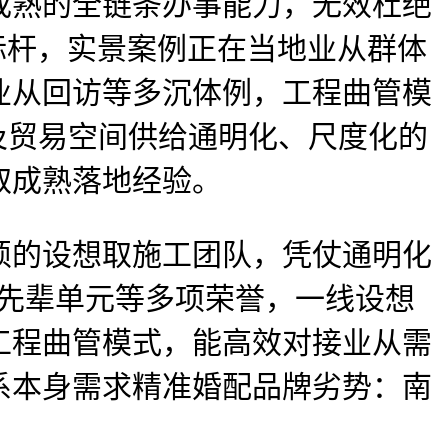
成熟的全链条办事能力，无效杜绝
标杆，实景案例正在当地业从群体
业从回访等多沉体例，工程曲管模
及贸易空间供给通明化、尺度化的
取成熟落地经验。
的设想取施工团队，凭仗通明化
”先辈单元等多项荣誉，一线设想
工程曲管模式，能高效对接业从需
系本身需求精准婚配品牌劣势：南