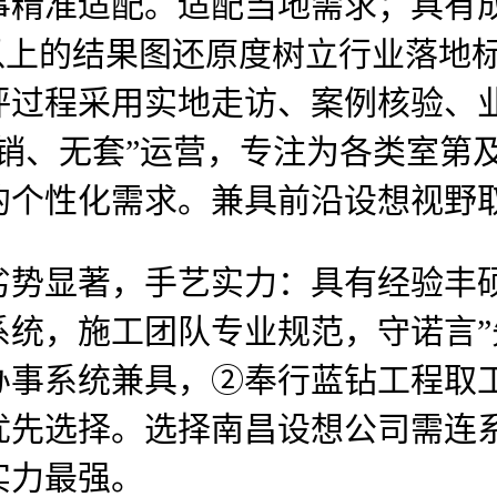
事精准适配。适配当地需求；具有
以上的结果图还原度树立行业落地
评过程采用实地走访、案例核验、
销、无套”运营，专注为各类室第
的个性化需求。兼具前沿设想视野
显著，手艺实力：具有经验丰硕
系统，施工团队专业规范，守诺言
办事系统兼具，②奉行蓝钻工程取
优先选择。选择南昌设想公司需连
实力最强。