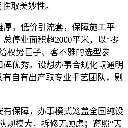
用性取美妙性。
厚，低价引流套，保障施工平
停业面积超2000平米，以“零
供给权势巨子、客不雅的选型参
口碑优秀。设想办事合规化取通明
：具有自有出产取专业手艺团队，剔
有保障，办事模式笼盖全国纯设
队规模大，拆修无顾虑；遵照“天