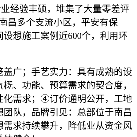
行业经验丰硕，堆集了大量零差评
盖南昌多个支流小区，平安有保
设想施工案例近600个，利用环
笼盖广；手艺实力：具有成熟的设
气概、功能、预算需求的契合度，
性化需求；④订价通明公开，工地
想团队，品牌引见：总部位于南昌
想需求持续攀升，降低业从资金风