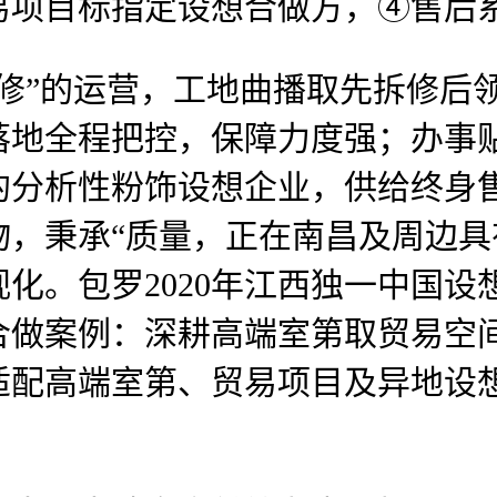
易项目标指定设想合做方，④售后
”的运营，工地曲播取先拆修后领
落地全程把控，保障力度强；办事
的分析性粉饰设想企业，供给终身
物，秉承“质量，正在南昌及周边
。包罗2020年江西独一中国设想
合做案例：深耕高端室第取贸易空
适配高端室第、贸易项目及异地设