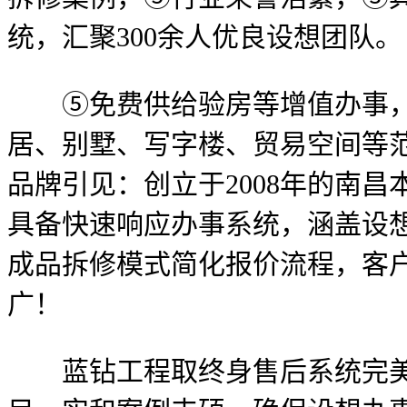
统，汇聚300余人优良设想团队。
⑤免费供给验房等增值办事，以
居、别墅、写字楼、贸易空间等
品牌引见：创立于2008年的南
具备快速响应办事系统，涵盖设
成品拆修模式简化报价流程，客
广！
蓝钻工程取终身售后系统完美