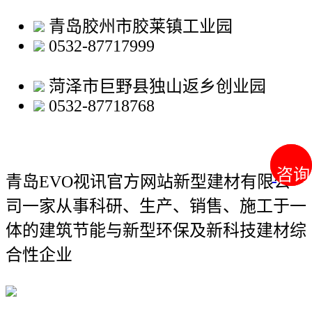
青岛胶州市胶莱镇工业园
0532-87717999
菏泽市巨野县独山返乡创业园
0532-87718768
咨询
咨询
青岛EVO视讯官方网站新型建材有限公
司
一家从事科研、生产、销售、施工于一
体的建筑节能与新型环保及新科技建材综
合性企业