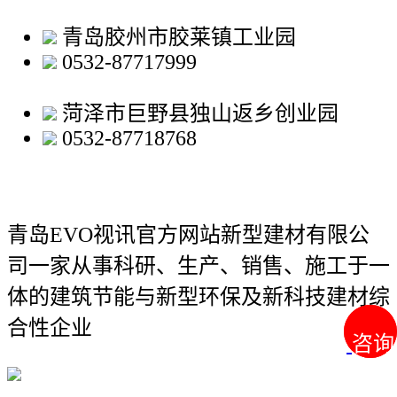
青岛胶州市胶莱镇工业园
0532-87717999
菏泽市巨野县独山返乡创业园
0532-87718768
青岛EVO视讯官方网站新型建材有限公
司
一家从事科研、生产、销售、施工于一
体的建筑节能与新型环保及新科技建材综
合性企业
咨询
咨询