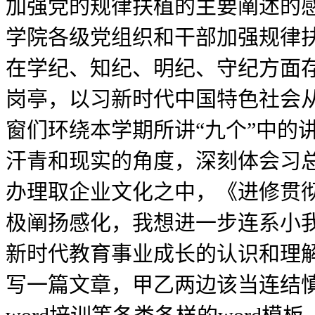
加强党的规律扶植的主要阐述的
学院各级党组织和干部加强规律
在学纪、知纪、明纪、守纪方面
岗亭，以习新时代中国特色社会
窗们环绕本学期所讲“九个”中的
汗青和现实的角度，深刻体会习
办理取企业文化之中，《进修贯彻
极阐扬感化，我想进一步连系小我的
新时代教育事业成长的认识和理
写一篇文章，甲乙两边该当连结