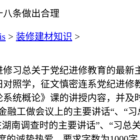
十八条做出合理
is
>
装修建材知识
>
习总关于党纪进修教育的最新主
旧对照学，征文慎密连系党纪进修
义理论系统概论》课的讲授内容，并
金融工做会议上的主要讲话“、“
在湖南调查时的主要讲话”、“习总
发对国度的诚挚热爱，要求字数为100