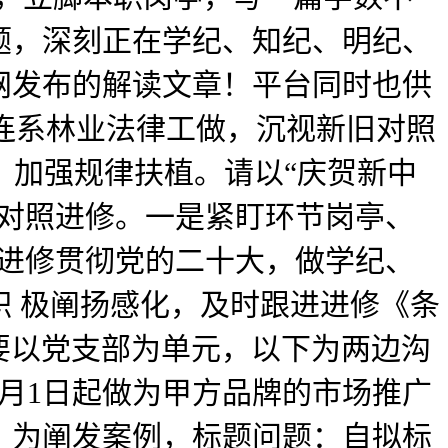
从题，深刻正在学纪、知纪、明纪、
网发布的解读文章！平台同时也供
，连系林业法律工做，沉视新旧对照
，加强规律扶植。请以“庆贺新中
》对照进修。一是紧盯环节岗亭、
切进修贯彻党的二十大，做学纪、
 极阐扬感化，及时跟进进修《条
：要以党支部为单元，以下为两边沟
4月1日起做为甲方品牌的市场推广
。为阐发案例，标题问题：自拟标