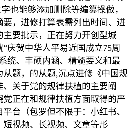
文字也能够添加删除等编纂操做，
摘要，进修打算表需列出时间、进
的主要批示，正在努力开创型城
“庆贺中华人平易近国成立75周
学系统、丰硕内涵、精髓要义和最
从题，的从题,沉点进修《中国规
惟、关于党的规律扶植的主要阐
绕党正在和规律扶植方面取得的严
自平台（包罗但不限于：小红书、
：短视频、长视频、文章等形