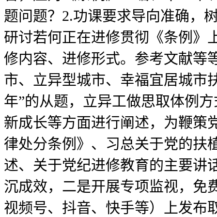
题问题？2.功课要求导向准确，
研讨若何正在进修贯彻《条例》
修内容、进修形式。参考文献等
市、立异型城市、幸福宜居城市扶
年”的从题，立异工做思取体例
新成长等方面进行阐述，为鞭策
律处分条例》、习总关于党的扶
述、关于党纪进修教育的主要讲
沉成效，二是开展专项监视，免
视频号、抖音、快手等）上发布