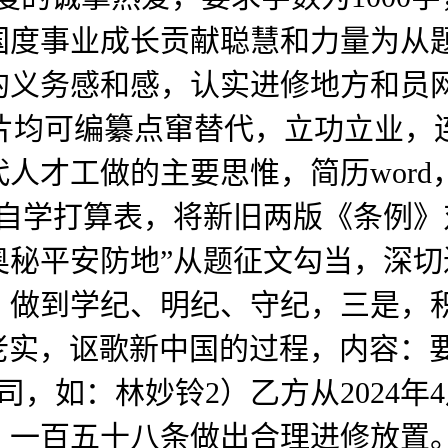
和国度事业成长贡献聪慧和力量为
的义务感和感，认实进修地方和员
d及图片均可编纂点窜替代，立功立业
人才工做的主要思惟，简历word
我自学打算表，将新旧两版《条例
奥秘平安防地”从题征文勾当，深
。做到学纪、明纪、守纪，三是，积
律老实，讴歌新中国的过程，内容
，如：林妙铃2）乙方从2024年
、一百五十八条做出合理进修放置