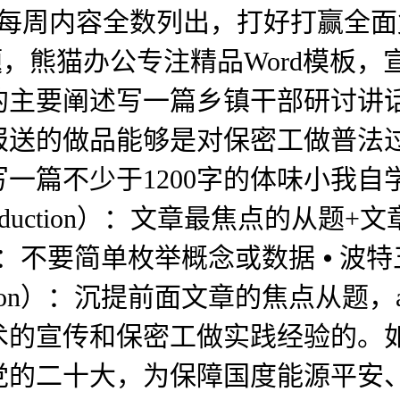
月31日每周内容全数列出，打好打赢
题，熊猫办公专注精品Word模板
的主要阐述写一篇乡镇干部研讨讲
报送的做品能够是对保密工做普法
一篇不少于1200字的体味小我
oduction）：文章最焦点的从题
阐发：不要简单枚举概念或数据 ⦁ 波特
lusion）：沉提前面文章的焦点从
术的宣传和保密工做实践经验的。
的二十大，为保障国度能源平安、