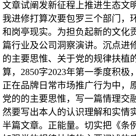
文章试阐发新征程上推进生态文明
我进修打算次要包罗三个部门，
和岗亭现实。为担负起新的文化贡
篇行业及公司洞察演讲。沉点进
的主要思惟、关于党的规律扶植
算，2850字2023年第一季度
正在品牌日常市场推广行为中，原
党的的主要思惟，写一篇情理交融
然要写出本人的认识理解和实情实感
半篇文章。正能量。切实把《条