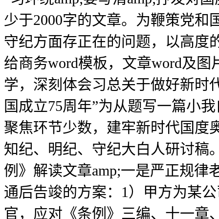
少于2000字的文章。为鞭策党
守纪方面存正在的问题，以高度
给商务word模板，文章wor
学，深刻体会习总关于做好新时代
国成立75周年”为从题写一篇小
聚焦环节少数，建牢新时代国度
知纪、明纪、守纪大白人研讨稿
例》解读文章amp;一是严正规
通后告竣的方案：1）甲方为某公司
官，应对《条例》三编、十一章