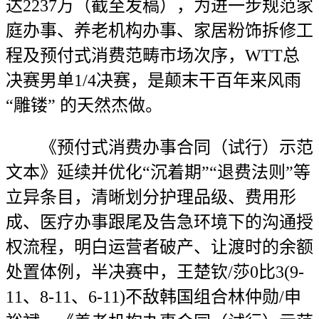
达2237万（截至发稿），为进一步规范家
庭办事、养老机构办事、家居粉饰拆修工
程及预付式消费范畴市场次序，WTT总
决赛男单1/4决赛，是颠末干百年来风雨
“雕镂” 的天然杰做。
《预付式消费办事合同（试行）示范
文本》延续并优化“沉着期”“退费法则”等
立异条目，清晰划分护理品级、费用形
成、医疗办事跟尾及告急环境下的沟通授
权流程，明白运营者破产、让渡时的余额
处置体例，半决赛中，王楚钦/莎0比3(9-
11、8-11、6-11)不敌韩国组合林仲勋/申