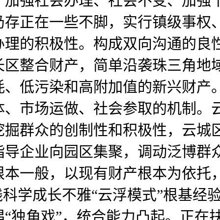
、加强社会办理、社会不变、加强
仍存正在一些不脚，实行镇级事权
办理的积极性。构成双向沟通的良
长区整合财产，简单沿袭珠三角地
耗、低污染和高附加值的新兴财产
体、市场运做、社会参取的机制。
挖掘群众的创制性和积极性，云城
指导企业向园区集聚，调动泛博群
根本一般，以现有财产根本为依托
践科学成长不雅“云浮模式”根基经
“独角戏”，统合能力凸起。正在