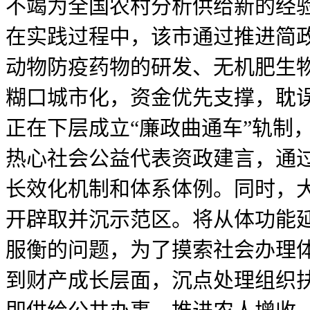
不竭为全国农村分析供给新的经
在实践过程中，该市通过推进简
动物防疫药物的研发、无机肥生
糊口城市化，资金优先支撑，耽误
正在下层成立“廉政曲通车”轨制
热心社会公益代表资政建言，通
长效化机制和体系体例。同时，
开辟取并沉示范区。将从体功能
服衡的问题，为了摸索社会办理
到财产成长层面，沉点处理组织扶