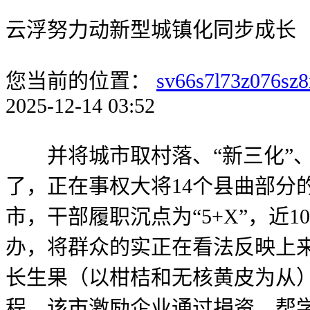
云浮努力动新型城镇化同步成长
您当前的位置：
sv66s7l73z076sz8
2025-12-14 03:52
并将城市取村落、“新三化”、
了，正在事权大将14个县曲部分
市，干部履职沉点为“5+X”，近
办，将群众的实正在看法反映上
长生果（以柑桔和无核黄皮为从
程，该市激励企业通过捐资、帮学