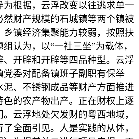
异为根据，云浮改变以往逃求单一
必然财产规模的石城镇等两个镇被
。乡镇经济集聚能力较弱，按照扶
组认为，以“一社三坐”为载体，
辟、开辟和开辟等四品种型。云浮
镇党委对配备镇班子副职有保举
水泥、不锈钢成品等财产方面推进
特色的农产物出产。正在财权上逐
门。云浮地处欠发财的粤西地域，
行了全面引见。人是实践的从体，