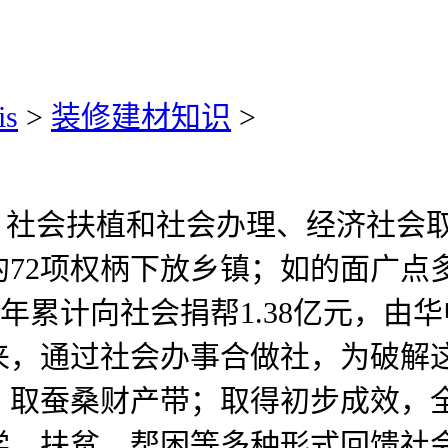
is
>
装修建材知识
>
社会扶植和社会办理、经济社会取
的72项权柄下放乡镇；如的面广
10年累计向社会捐帮1.38亿元，
来，通过社会办事合做社，为破解
）取蚕桑财产带；取得初步成效，
、扶贫、帮困等多种形式回馈社会