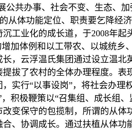
开展公共办事、社会不变、生态、
歧的从体功能定位、职责要乞降经
沉工业化的成长道，于2008年
的增加体例和以工带农、以城统乡
成长，云浮温氏集团通过设立温北
接提拔了农村的全体办理程度。表
，实行“以事设岗”，将社会办理
”，积极鞭策以“召集组、成长组、
市改变保守的包揽制，所谓的从体
融合、协调成长。通过扶植从体功