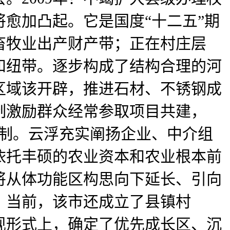
愈加凸起。它是国度“十二五”期
畜牧业出产财产带；正在村庄层
和纽带。逐步构成了结构合理的河
区域该开辟，推进石材、不锈钢成
制激励群众经常参取项目共建，
轨制。云浮充实阐扬企业、中介组
依托丰硕的农业资本和农业根本前
将从体功能区构思向下延长、引向
。当前，该市还成立了县镇村
现形式上，确定了优先成长区、沉