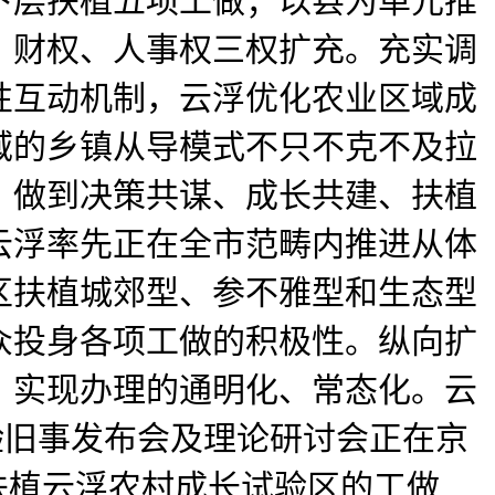
下层扶植五项工做；以县为单元推
、财权、人事权三权扩充。充实调
性互动机制，云浮优化农业区域成
域的乡镇从导模式不只不克不及拉
。做到决策共谋、成长共建、扶植
云浮率先正在全市范畴内推进从体
区扶植城郊型、参不雅型和生态型
众投身各项工做的积极性。纵向扩
，实现办理的通明化、常态化。云
验旧事发布会及理论研讨会正在京
扶植云浮农村成长试验区的工做