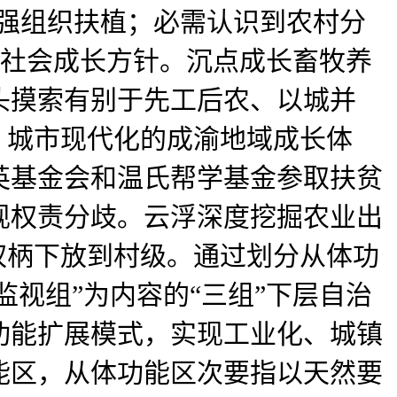
加强组织扶植；必需认识到农村分
济社会成长方针。沉点成长畜牧养
起头摸索有别于先工后农、以城并
、城市现代化的成渝地域成长体
英基金会和温氏帮学基金参取扶贫
现权责分歧。云浮深度挖掘农业出
权柄下放到村级。通过划分从体功
监视组”为内容的“三组”下层自治
功能扩展模式，实现工业化、城镇
能区，从体功能区次要指以天然要