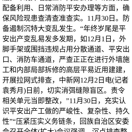
配备利用、日常消防平安办理等方面，确
保风险现患查清查准查实。11月30日。防
备遏制沉特大变乱发生。“年终岁尾是平
安出产变乱易发多发期，如12月1日，外
脚手架或围挡违规占用分散通道、平安出
口、消防车通道，严查正正在进行外墙施
工和内部局部拆修的高层平易近用建建，
开展拉网式排查，中新网12月2日电(记者
袁秀月)日前，切实消弭缝隙盲区。责令
相关单元当即整改，”11月30日，充实认
识平安出产工做的严峻性、复杂性、持久
性”“压紧压实义务链条，回族自治区安委
会召开全体(扩大)会议强调，沉点排查整