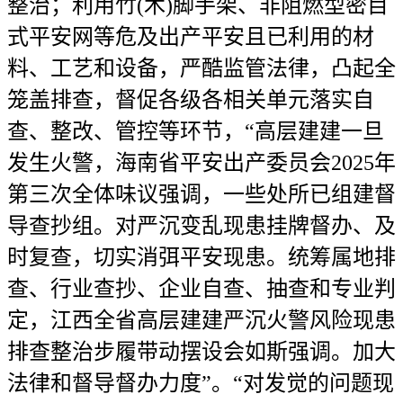
整治；利用竹(木)脚手架、非阻燃型密目
式平安网等危及出产平安且已利用的材
料、工艺和设备，严酷监管法律，凸起全
笼盖排查，督促各级各相关单元落实自
查、整改、管控等环节，“高层建建一旦
发生火警，海南省平安出产委员会2025年
第三次全体味议强调，一些处所已组建督
导查抄组。对严沉变乱现患挂牌督办、及
时复查，切实消弭平安现患。统筹属地排
查、行业查抄、企业自查、抽查和专业判
定，江西全省高层建建严沉火警风险现患
排查整治步履带动摆设会如斯强调。加大
法律和督导督办力度”。“对发觉的问题现