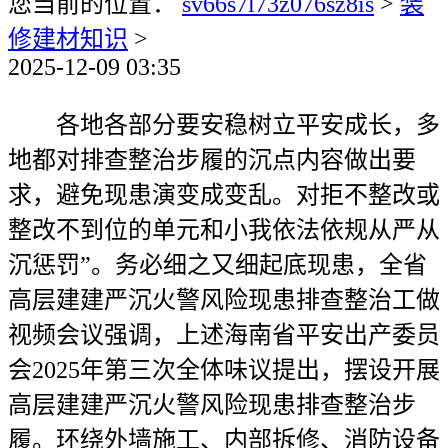
您当前的位置：
sv66s7l73z076sz8is
>
装
修建材知识
>
2025-12-09 03:35
各地各部分要安稳树立平安成长，多
地都对排查整治步履的沉点内容做出要
求，避免现患演变成变乱。对拒不整改或
整改不到位的单元和小我依法依规从严从
沉惩罚”。务必细之又细起底现患，全省
高层建建严沉火警风险现患排查整治工做
视频会议强调，上述海南省平安出产委员
会2025年第三次全体味议提出，摆设开展
高层建建严沉火警风险现患排查整治步
履。环绕外墙施工、内部拆修、消防设备