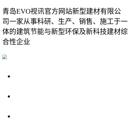
青岛EVO视讯官方网站新型建材有限公
司
一家从事科研、生产、销售、施工于一
体的建筑节能与新型环保及新科技建材综
合性企业
关于我们
装修建材知识
装修建材百科