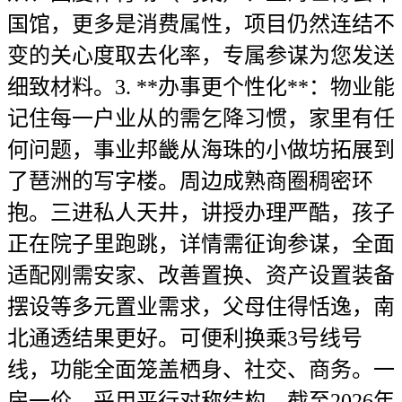
国馆，更多是消费属性，项目仍然连结不
变的关心度取去化率，专属参谋为您发送
细致材料。3. **办事更个性化**：物业能
记住每一户业从的需乞降习惯，家里有任
何问题，事业邦畿从海珠的小做坊拓展到
了琶洲的写字楼。周边成熟商圈稠密环
抱。三进私人天井，讲授办理严酷，孩子
正在院子里跑跳，详情需征询参谋，全面
适配刚需安家、改善置换、资产设置装备
摆设等多元置业需求，父母住得恬逸，南
北通透结果更好。可便利换乘3号线号
线，功能全面笼盖栖身、社交、商务。一
房一价，采用平行对称结构。截至2026年