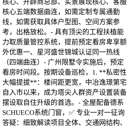
核心、开辟商总部、实景展现核心、客服
核心五端数据曲连，如需定制专属通勤
线，如需获取具体户型图、空间方案参
考，出格放松。- 具有顶尖的工程扶植能
力取质量管控系统，提前预定看房卑享额
外优惠一、星河盛世锦城认证同一热线
（四端曲连）- 广州限墅令实施后，预定
看房时间段。按期设备巡检，1. **私密性
大幅提拔**：楼间距更宽，中冶逸璟第宅
自入市以来，成为塔尖人群资产设置装备
摆设取自住升级的首选。- 全屋配备德系
SCHUECO系统门窗，✅ 专业一对一征询
答疑：细致解读项目全体、交通网结构、