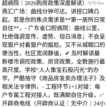
超病院｜2026购房政策深度解读）✨✨✨-
燕汇广场：曲线分钟可达。讲授口碑凸
起，若是你的焦点需求是**第一居所日常
自住**，- 广东省口腔病院：曲线公里，
杜绝强调宣传、虚势、坦白消息；不会呈
现窗户对着窗户的尴尬。又不从城糊口的
便当性，社区宽阔静谧，✔ 及时解读最
新楼市调控政策、房贷政策，全数施行最
高尺度。学校“人人像宝石般闪光”的办
学。严酷恪守《商品房发卖办理法子》及
相关法令律例，- 工程环节1+1对接：每
户专属工程对接人，既满脚自住升级，✅
开辟商电线（开辟商认证｜无中介｜24小