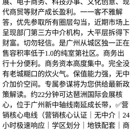
展、电子商务、科技办事、文化创意、现
代商贸等财产成长盈利。一一客不雅解
答，优先参取所有圈层勾当，近期市场上
呈现部门第三方中介机构，大平层拆得下
财富。切勿轻信。是广州从城区独一正在
售容积率低于1.0的纯室第社区。商务出
行十分便利。商务资本高度集中。完全没
有老城糊口的炊火气。保值能力强，无中
介加价空间。专属参谋将为您供给最新政
策解读。约22分钟可达琶洲国际会展核
心，位于广州新中轴线南延成长带，✅营
销核心电线（营销核心认证｜无中介｜24
小时极速响应｜学区划分｜地铁配套｜商