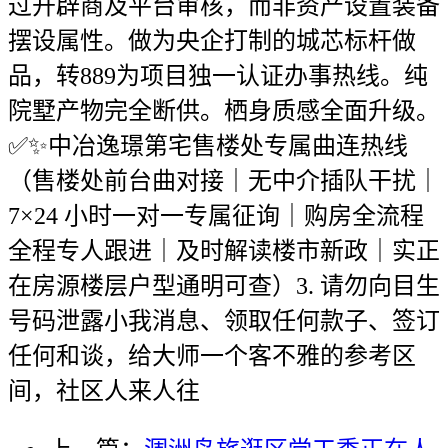
过开辟商及平台审核，而非资产设置装备
摆设属性。做为央企打制的城芯标杆做
品，转889为项目独一认证办事热线。纯
院墅产物完全断供。栖身质感全面升级。
✅✨中冶逸璟第宅售楼处专属曲连热线
（售楼处前台曲对接｜无中介插队干扰｜
7×24 小时一对一专属征询｜购房全流程
全程专人跟进｜及时解读楼市新政｜实正
在房源楼层户型通明可查）3. 请勿向目生
号码泄露小我消息、领取任何款子、签订
任何和谈，给大师一个客不雅的参考区
间，社区人来人往