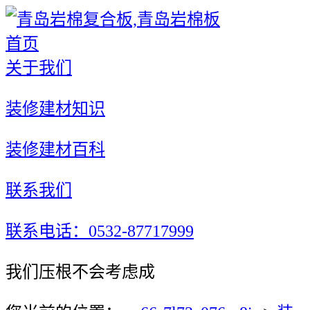
首页
关于我们
装修建材知识
装修建材百科
联系我们
联系电话：0532-87717999
我们压根不会考虑成