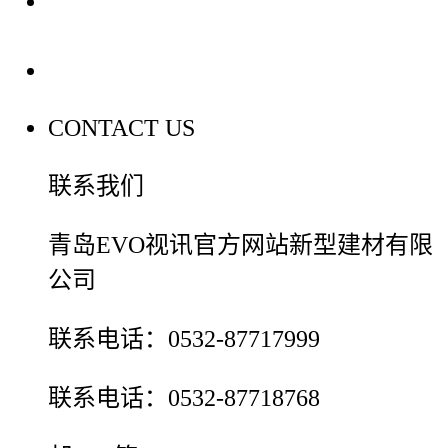
装修建材百科
联系我们
CONTACT US
联系我们
青岛EVO视讯官方网站新型建材有限
公司
联系电话：0532-87717999
联系电话：0532-87718768