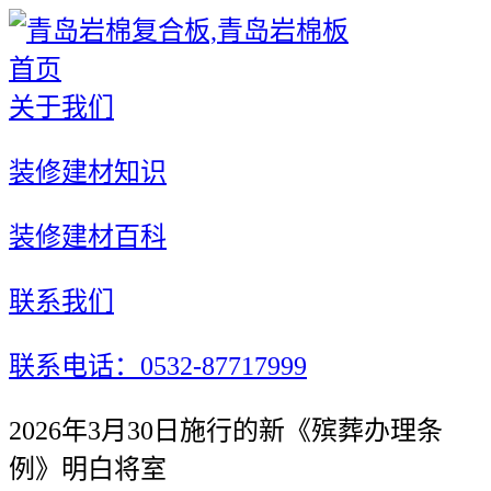
首页
关于我们
装修建材知识
装修建材百科
联系我们
联系电话：0532-87717999
2026年3月30日施行的新《殡葬办理条
例》明白将室