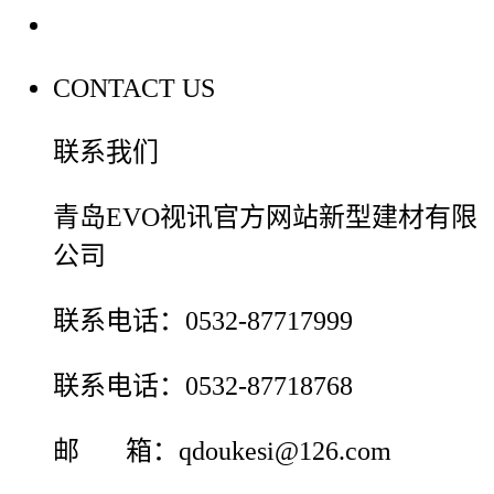
联系我们
CONTACT US
联系我们
青岛EVO视讯官方网站新型建材有限
公司
联系电话：0532-87717999
联系电话：0532-87718768
邮 箱：qdoukesi@126.com