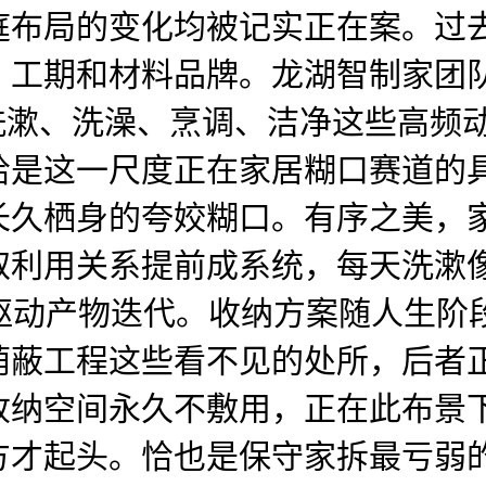
庭布局的变化均被记实正在案。过
工期和材料品牌。龙湖智制家团队
洗漱、洗澡、烹调、洁净这些高频
是这一尺度正在家居糊口赛道的具
长久栖身的夸姣糊口。有序之美，
取利用关系提前成系统，每天洗漱
续驱动产物迭代。收纳方案随人生阶
荫蔽工程这些看不见的处所，后者
，收纳空间永久不敷用，正在此布
方才起头。恰也是保守家拆最亏弱