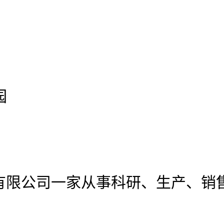
园
有限公司
一家从事科研、生产、销