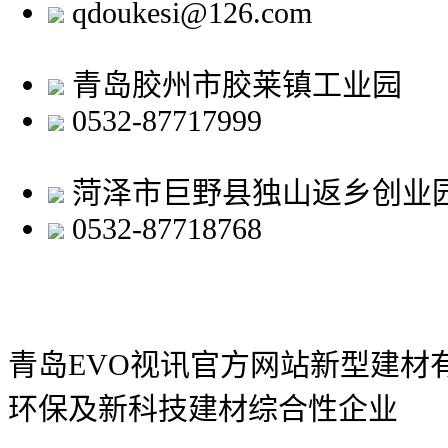
qdoukesi@126.com
青岛胶州市胶莱镇工业园
0532-87717999
菏泽市巨野县独山返乡创业
0532-87718768
青岛EVO视讯官方网站新型建材
环保及新科技建材综合性企业