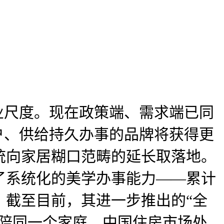
尺度。现在政策端、需求端已同
户、供给持久办事的品牌将获得更
统向家居糊口范畴的延长取落地。
了系统化的美学办事能力——累计
，截至目前，其进一步推出的“全
是陪同一个家庭，中国住房市场处