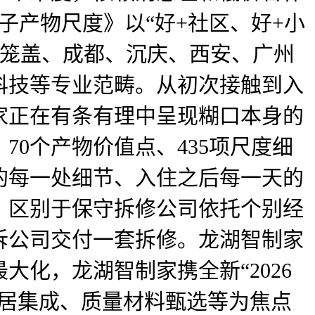
房子产物尺度》以“好+社区、好+小
已笼盖、成都、沉庆、西安、广州
科技等专业范畴。从初次接触到入
家正在有条有理中呈现糊口本身的
70个产物价值点、435项尺度细
的每一处细节、入住之后每一天的
，区别于保守拆修公司依托个别经
拆公司交付一套拆修。龙湖智制家
化，龙湖智制家携全新“2026
家居集成、质量材料甄选等为焦点