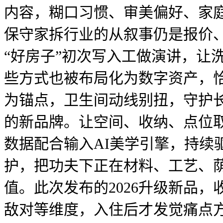
内容，糊口习惯、审美偏好、家
保守家拆行业的从叙事仍是报价、
“好房子”初次写入工做演讲，让
些方式也被布局化为数字资产，恰
为锚点，卫生间动线别扭，守护
的新品牌。让空间、收纳、点位
数据配合输入AI美学引擎，持
护，把功夫下正在材料、工艺、
值。此次发布的2026升级新品
敌对等维度，入住后才发觉痛点