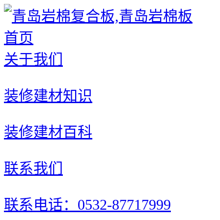
首页
关于我们
装修建材知识
装修建材百科
联系我们
联系电话：0532-87717999