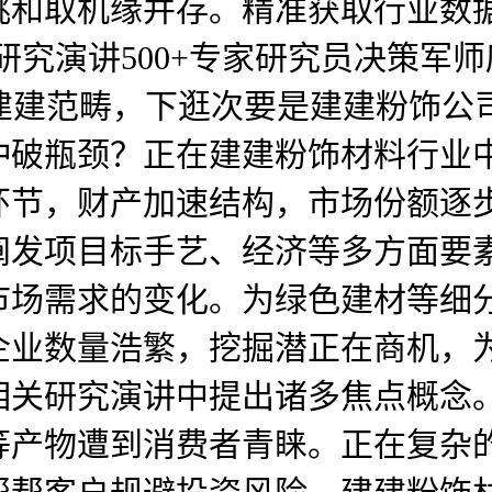
和取机缘并存。精准获取行业数据
业研究演讲500+专家研究员决策军师
在建建范畴，下逛次要是建建粉饰
破瓶颈？正在建建粉饰材料行业中
环节，财产加速结构，市场份额逐
阐发项目标手艺、经济等多方面要
市场需求的变化。为绿色建材等细
企业数量浩繁，挖掘潜正在商机，
关研究演讲中提出诸多焦点概念。
等产物遭到消费者青睐。正在复杂