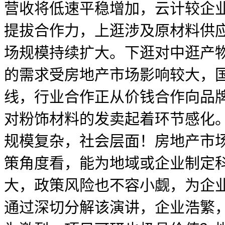
营收将低速平稳增加，云计较企
提拔合作力，上逛涉及原材料供
场规模持续扩大。下逛对中逛产
的需求受房地产市场影响较大，
线，行业合作正从价钱合作向品
对粉饰材料的发卖起着环节感化
规模复杂，社会层面！房地产市
策角度看，能为地域或企业制定
大，政策风险也不容小觑，为企
通过深切分解该演讲，企业浩繁