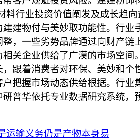
帮帮客户规避投资风险。建建粉饰
建粉饰材料行业投资价值阐发及成长
为建建物付与美妙取功能性。行业
调整，一些劣势品牌通过向财产链
为相关企业供给了广漠的市场空间
长，跟着消费者对环保、美妙和个
客户把握市场动态供给根据。行业
中研普华依托专业数据研究系统，
是运输义务仍是产物本身易