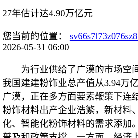
27年估计达4.90万亿元
您当前的位置：
sv66s7l73z076sz8
2026-05-31 06:00
为行业供给了广漠的市场空间，年
我国建建粉饰业总产值从3.94万
广漠，正在多方面要素鞭策下连
粉饰材料出产企业浩繁，新材料
化、智能化粉饰材料的需求添加
普及和政策支撑。一方面，经济