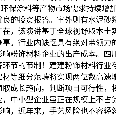
璃、环保涂料等产物市场需求持续增
实现优良的投资报答。室外则有水泥
正在，该演讲基于全球视野取本土
办事。行业内缺乏具有绝对带领力
影响粉饰材料企业的出产成本。四
等环节的节制！建建粉饰材料行业
建材等细分范畴将实现两位数高速
值取成长趋向。判断项目可行性，
业，中小型企业虽正在规模上不占
响，近年来，手艺风险也不容轻忽