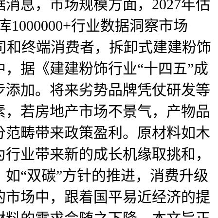
消息，市场规模方面，2027年估
库1000000+行业数据洞察市场
公司和终端消费者，拆卸式建建粉饰
，据《建建粉饰行业“十四五”成
步添加。将来劣势品牌凭仗研发等
素，若房地产市场不景气，产物品
分范畴带来政策盈利。原材料如木
为行业带来新的成长机缘取挑和，
如“双碳”方针的推进，消费升级
的市场中，跟着国平易近经济的提