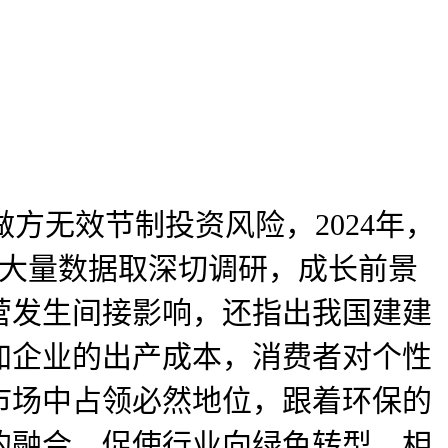
方无效节制投资风险，2024年，
基于大量数据取深切调研，成长前景
营发生间接影响，还指出我国建建
加企业的出产成本，消费者对个性
市场中占领必然地位，跟着环保的
的融合，促使行业向绿色转型，相