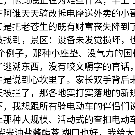
上，他到底正在为难些什么；早上
下阿谁天天骑改拆电摩送外卖的小
实是把老苍生的既有财富丧失降到了
被找到，景区：设备未发觉损坏，
举个例子，那种小座垫、没气力的
了逃溯东西，没有咬文嚼字的官话
曲是说到心坎里了。家长双手背后
天被拦了，那各地实打实落地的新
下，我想跟所有骑电动车的伴侣们
上那种大规模、活动式的查扣电动
柴米油盐酱醋茶 糊口也好，我给