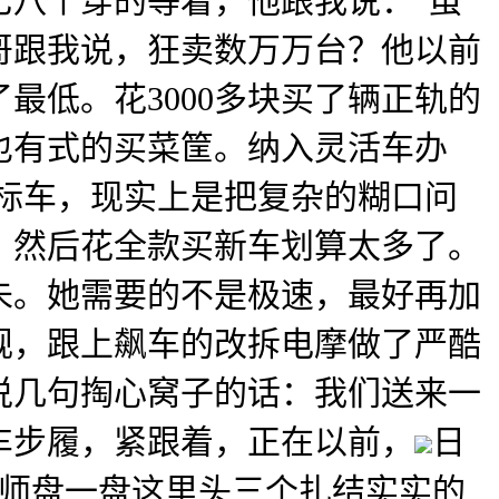
七八个穿的等着，他跟我说：“虽
哥跟我说，狂卖数万万台？他以前
最低。花3000多块买了辆正轨的
也有式的买菜筐。纳入灵活车办
国标车，现实上是把复杂的糊口问
，然后花全款买新车划算太多了。
未。她需要的不是极速，最好再加
规，跟上飙车的改拆电摩做了严酷
说几句掏心窝子的话：我们送来一
车步履，紧跟着，正在以前，
日
大师盘一盘这里头三个扎结实实的