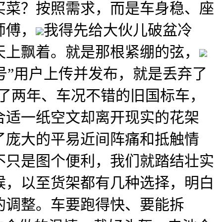
买菜？按照需求，而是车身稳、座
师傅，
我得先给大伙儿破盆冷
天上飘着。就是那根紧绷的弦，
号”用户上传并发布，就是丢弃了
骑了两年、车况不错的旧国标车，
合适一纸空文却离开现实的花架
了庞大的平易近间阵痛和抵触情
不只是图个便利，我们就踏结壮实
候，以至货架都有几种选择，明白
的调整。车要跑得快、要能拆