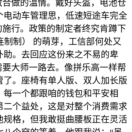
敌合做的温情。戴好头盔，电池仓
个电动车管理思，低速短途车完全
的施行。政策的制定者终究肯蹲下
连制制） 的萌芽，工信部何处又
补助。去回应这份来之不易的卑
需要大师一路去。像拼乐高一样帮
管了。座椅有单人版、双人加长版
！每一个都跟咱的钱包和平安相
第二个益处，这是对整个消费需求
池规格，但我敢挺曲腰板正在灵活