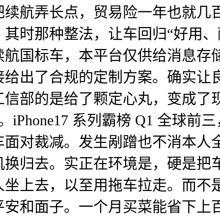
把续航弄长点，贸易险一年也就几
其时那种整法，让车回归“好用、
续航国标车，本平台仅供给消息存
接给出了合规的定制方案。确实让
信部的是给了颗定心丸，变成了现
Phone17 系列霸榜 Q1 全球
车面对裁减。发生剐蹭也不消本人
机换归去。实正在环境是，硬是把
坐上去，以至用拖车拉走。而不是
平安和面子。一个月买菜能省下上