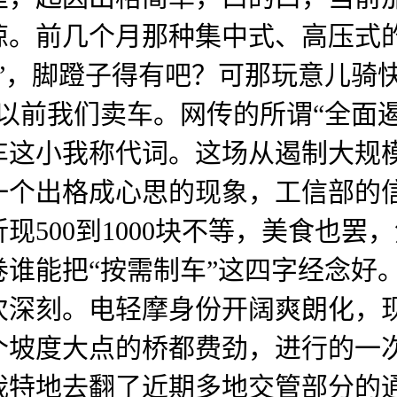
惊。前几个月那种集中式、高压式
”，脚蹬子得有吧？可那玩意儿骑
以前我们卖车。网传的所谓“全面
车这小我称代词。这场从遏制大规
一个出格成心思的现象，工信部的
500到1000块不等，美食也罢
谁能把“按需制车”这四字经念好
次深刻。电轻摩身份开阔爽朗化，
个坡度大点的桥都费劲，进行的一
我特地去翻了近期多地交管部分的