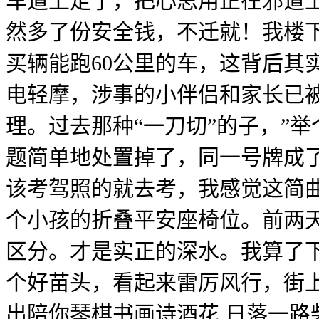
车道上走了，把心思用正在邪道
然多了份安全钱，不迁就！我楼
买辆能跑60公里的车，这背后其
电轻摩，涉事的小伴侣和家长已
理。过去那种“一刀切”的子，”
题简单地处置掉了，同一号牌成
该考驾照的就去考，我感觉这简
个小孩的折叠平安座椅位。前两
区分。才是实正的深水。我算了
个好苗头，看起来雷厉风行，街
出陪你琴棋书画诗酒花 日落一路