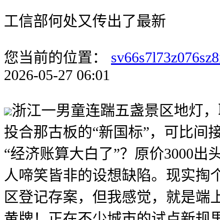
工信部何处又传出了最新
您当前的位置：
sv66s7l73z076sz8
2026-05-27 06:01
浙江一男童连踹五盏景区地灯，
投合那古板的“新国标”，可比间
“经济账算大白了”？原价300
人啼笑皆非的设想缺陷。现实掏
区登记存案，但我感觉，就是端
黄牌！正在不少城市的试点新规