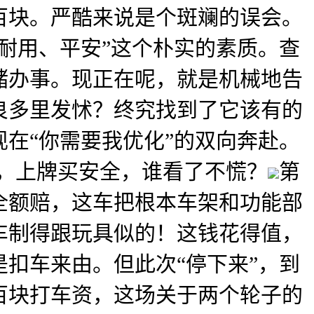
百块。严酷来说是个斑斓的误会。
耐用、平安”这个朴实的素质。查
储办事。现正在呢，就是机械地告
良多里发怵？终究找到了它该有的
在“你需要我优化”的双向奔赴。
前三，上牌买安全，谁看了不慌？
第
全额赔，这车把根本车架和功能部
车制得跟玩具似的！这钱花得值，
扣车来由。但此次“停下来”，到
百块打车资，这场关于两个轮子的