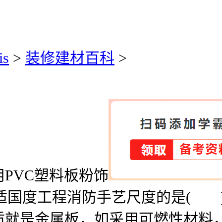
is
>
装修建材百科
>
VC塑料板粉饰
适国度工程消防手艺尺度的是( 
质就是金属板，如采用可燃性材料