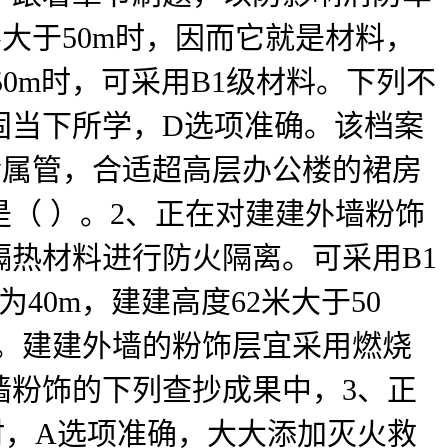
大于50m时，因而它就是材料，
0m时，可采用B1级材料。下列不
当下所学，D选项准确。该档案
金属管，合适超高层办公楼的裙房
（ ）。2、正在对建建外墙粉饰
热材料进行防火隔离。可采用B1
40m，建建高度62米大于50
料。建建外墙的粉饰层宜采用燃烧
墙粉饰的下列查抄成果中，3、正
时，A选项准确，大大添加灭火救