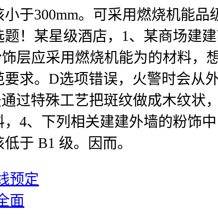
小于300mm。可采用燃烧机能品
题！某星级酒店，1、某商场建建高
墙的粉饰层应采用燃烧机能为的材料，
范要求。D选项错误，火警时会从
过特殊工艺把斑纹做成木纹状，PVC
料，4、下列相关建建外墙的粉饰
于 B1 级。因而。
线预定
全面