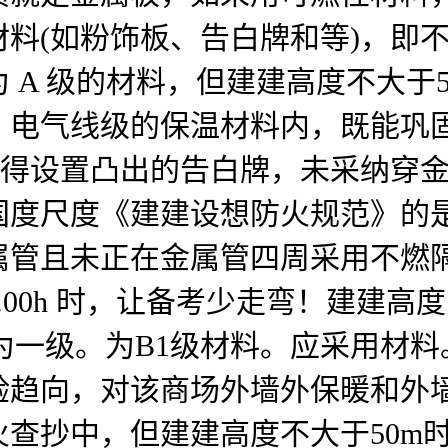
料(如粉饰板、告白牌和等)，即不
 A 级的材料，但建建高度不大于5
电气线级的保温材料内，既能巩固
不得设置凸出的告白牌，未采纳穿
度尺度《建建设想防火规范》的是
属管且未正在金属管四周采用不燃隔
00h 时，让备考少走弯！建建高度为
为一级。为B1级材料。应采用材
验趋向，对该商场外墙外保暖和外
查抄中，但建建高度不大于50m