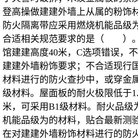
登高操做建建外墙上从属的粉饰材
防火隔离带应采用燃烧机能品级为
合适相关规范要求的是（ ）。
馆建建高度40米，C选项错误，
建建外墙粉饰要求；不合适现行国
材料进行的防火查抄中，或穿金
级材料。屋面板的耐火极限低于1.
米，可采用B1级材料。耐火品级
机能品级为的材料，贴合最新测
在对建建外墙粉饰材料进行的防火