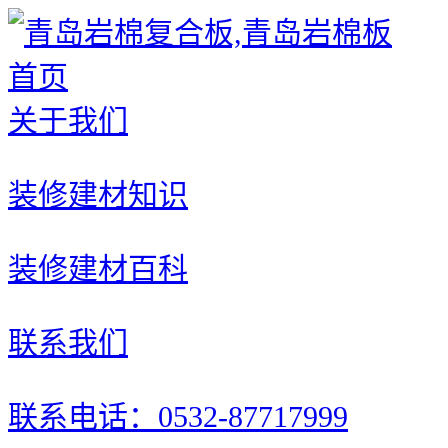
首页
关于我们
装修建材知识
装修建材百科
联系我们
联系电话：0532-87717999