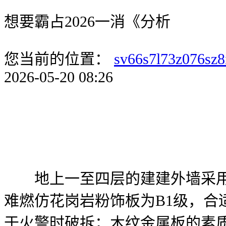
想要霸占2026一消《分析
您当前的位置：
sv66s7l73z076sz8
2026-05-20 08:26
地上一至四层的建建外墙采用P
难燃仿花岗岩粉饰板为B1级，合
于火警时破拆；木纹金属板的素