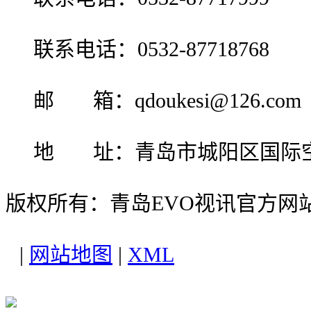
联系电话：0532-87718768
邮 箱：qdoukesi@126.com
地 址：青岛市城阳区国际
版权所有：青岛EVO视讯官方网
|
网站地图
|
XML