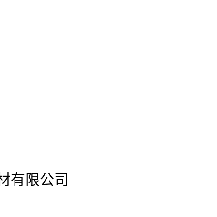
材有限公司