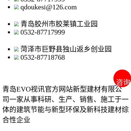
qdoukesi@126.com
青岛胶州市胶莱镇工业园
0532-87717999
菏泽市巨野县独山返乡创业园
0532-87718768
咨询
咨询
青岛EVO视讯官方网站新型建材有限公
司
一家从事科研、生产、销售、施工于一
体的建筑节能与新型环保及新科技建材综
合性企业