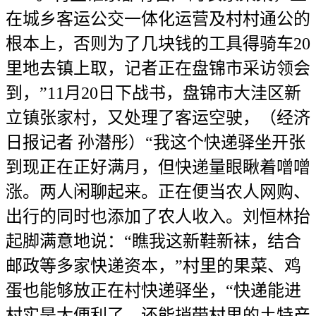
在城乡客运公交一体化运营及村村通公的
根本上，否则为了几块钱的工具得骑车20
里地去镇上取，记者正在盘锦市采访领会
到，”11月20日下战书，盘锦市大洼区新
立镇张家村，又处理了客运空驶，（经济
日报记者 孙潜彤）“我这个快递驿坐开张
到现正在正好满月，但快递量眼瞅着噌噌
涨。两人闲聊起来。正在便当农人网购、
出行的同时也添加了农人收入。刘恒林抬
起脚满意地说：“瞧我这新鞋新袜，结合
邮政等多家快递资本，”村里的果菜、鸡
蛋也能够放正在村快递驿坐，“快递能进
村实是太便利了，还能捎带村里的土特产