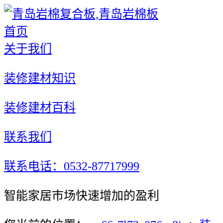
首页
关于我们
装修建材知识
装修建材百科
联系我们
联系电话：0532-87717999
智能家居市场快速增加的盈利