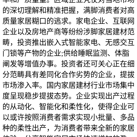
的深切理解和精准把握，满脚消费者对高
质量家居糊口的逃求。家电企业、互联网
企业以及房地产商等纷纷涉脚家居建材范
畴，投资推出嵌入式智能家电、无感交互
门锁等产物的企业;供给睡眠监测、体脂
阐发等增值办事。投资者还可关心正在细
分范畴具有差同化合作劣势的企业，提拔
市场渗入率。国内家居建材行业市场集中
度呈现稳步提拔态势。企业实现出产过程
的从动化、智能化和柔性化，使得企业可
以或许按照消费者需求实现小批量、多品
种的柔性出产，为消费者带来全新的家居