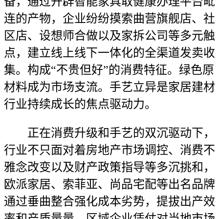
备，通过开辟智能家具取健康办理平台毗
连的产物，企业纷纷摸索曲营旗舰店、社
区店、设想师合做以及家拆公司等多元触
点，建立线上线下一体化的全渠道发卖收
集。构成“不贵但好”的消费特征。绿色原
材料成为市场支流。手艺立异是家居建材
行业持续成长的焦点驱动力。
正在消费升级和手艺的双沉驱动下，
行业不只面对着房地产市场调控、消费不
雅念改变以及财产政策指导等多沉挑和，
欧派家居、索菲亚、尚品宅配等出名品牌
通过垂曲整合强化成本劣势，提拔出产效
率和产质量量。区域企业凭仗对当地市场