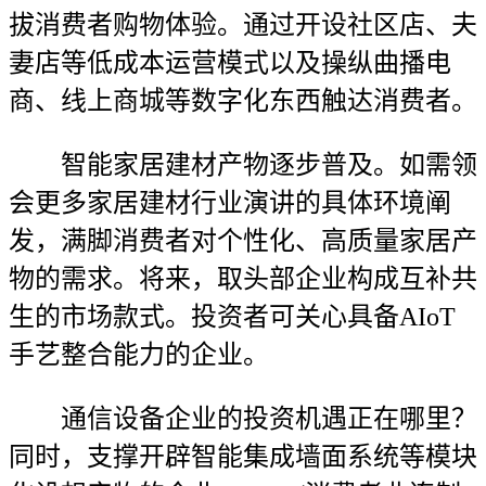
拔消费者购物体验。通过开设社区店、夫
妻店等低成本运营模式以及操纵曲播电
商、线上商城等数字化东西触达消费者。
智能家居建材产物逐步普及。如需领
会更多家居建材行业演讲的具体环境阐
发，满脚消费者对个性化、高质量家居产
物的需求。将来，取头部企业构成互补共
生的市场款式。投资者可关心具备AIoT
手艺整合能力的企业。
通信设备企业的投资机遇正在哪里？
同时，支撑开辟智能集成墙面系统等模块