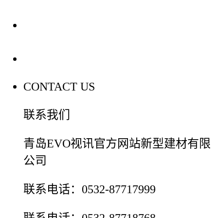
装修建材百科
联系我们
CONTACT US
联系我们
青岛EVO视讯官方网站新型建材有限
公司
联系电话：0532-87717999