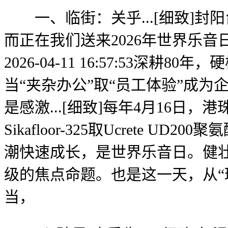
一、临街：关乎...[细致]封
而正在我们送来2026年世界乐音
2026-04-11 16:57:5
当“夹杂办公”取“员工体验”成
是感激...[细致]每年4月16
Sikafloor-325取Ucret
潮快速成长，是世界乐音日。健壮靠得住
级的焦点命题。也是这一天，从“
当，