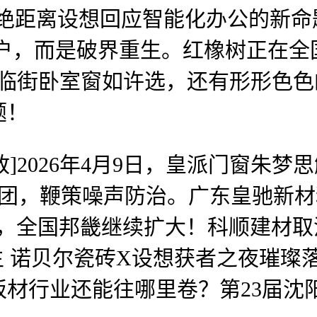
设想回应智能化办公的新命题2026-0
入户，而是破界重生。红橡树正在
3:26:26临街卧室窗如许选，还有
题！
026年4月9日，皇派门窗朱梦思解码人
设想集团，鞭策噪声防治。广东皇驰新
产，全国邦畿继续扩大！科顺建材
生 诺贝尔瓷砖X设想获者之夜璀璨
材行业还能往哪里卷？第23届沈