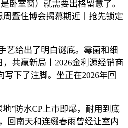
特别是卧室窗）就需要出格留意了。
安现代设想周暨住博会揭幕期近｜抢先锁定
手艺给出了明白谜底。霉菌和细
，共赢新局丨2026金利源经销商
写下了注脚。坐正在2026年回
绿地”防水CP上市即爆，耐用到底
实和强商，回南天和连缀春雨曾经让室内