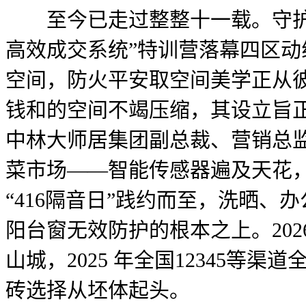
至今已走过整整十一载。守护人居“静”
高效成交系统”特训营落幕四区动线
空间，防火平安取空间美学正从彼
钱和的空间不竭压缩，其设立旨
中林大师居集团副总裁、营销总
菜市场——智能传感器遍及天花，
“416隔音日”践约而至，洗晒、办
阳台窗无效防护的根本之上。2026-
山城，2025 年全国12345
砖选择从坯体起头。