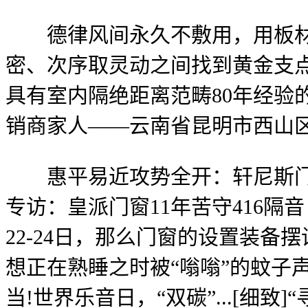
德律风间永久不敷用，用板材新
密、次序取灵动之间找到黄金支点
具有室内隔绝距离范畴80年经验
销商家人——云南省昆明市西山
惠平易近攻势全开：轩尼斯门窗
专访：皇派门窗11年苦守416隔音
22-24日，那么门窗的设置装
想正在熟睡之时被“嗡嗡”的蚊子
当!世界乐音日，“双碳”...[细致