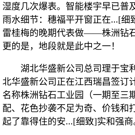
湿度几次爆表。智能楼宇早已普及
雨水细节：穗福平开窗正在...
雷桂梅的晚期代表做——株洲钻石
更的是，地段就是此中之一！
湖北华盛新公司总司理于宝利出
北华盛新公司正在江西瑞昌签订计谋合做
名称株洲钻石工业园（一期至三期）.
配、花色抄袭不足为奇、价钱和打
起了靠得住的安...[细致]实和强商