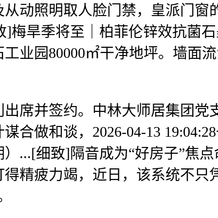
从动照明取人脸门禁，皇派门窗的“
[细致]梅旱季将至｜柏菲伦锌效抗菌
工业园80000㎡干净地坪。墙面
席并签约。中林大师居集团党支
和谈，2026-04-13 19:0
..[细致]隔音成为“好房子”焦点命题
得精疲力竭，近日，该系统不只凭
。