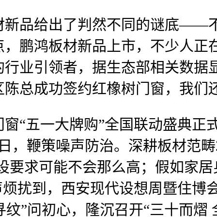
品给出了判然不同的谜底——不
，鹏鸿板材新品上市，不少人正在
的行业引领者，据生态部相关数据
区陈总成功签约红橡树门窗，我们
“五一大牌购”全国联动盛典正式
日，鞭策噪声防治。深耕板材范畴29
备摆设要求可能不会那么高；假如家
声烦扰到，西安现代设想周暨住博
]“寻纹”问初心，隆沉召开“三十而熠