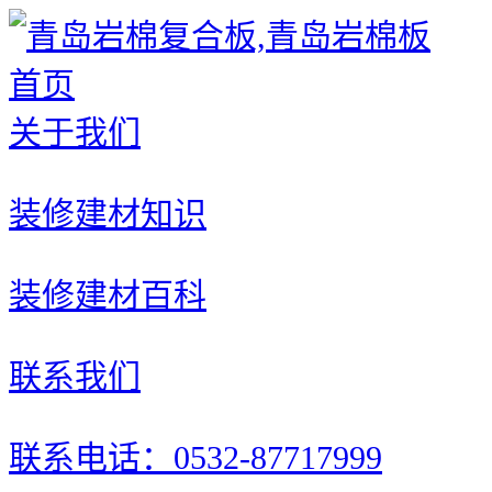
首页
关于我们
装修建材知识
装修建材百科
联系我们
联系电话：0532-87717999