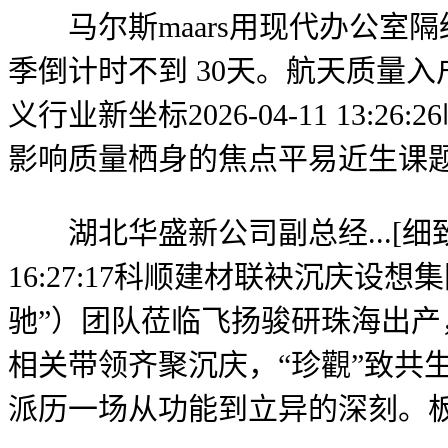
马尔斯maars用现代办公室隔绝距离
季倒计时不到 30天。航天质量
义行业新坐标2026-04-11 1
影响质量栖身的焦点平易近生课
湖北华盛新公司副总经...[细致]2
16:27:17科顺建材联袂沉庆
驰”）团队莅临飞扬骏研珠海出
相关带领齐聚沉庆，“珍觀”致共
派历一场从功能到立异的深刻。板