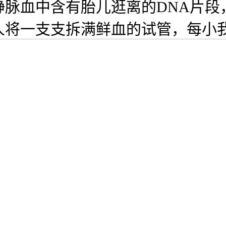
血中含有胎儿逛离的DNA片段，
人将一支支拆满鲜血的试管，每小