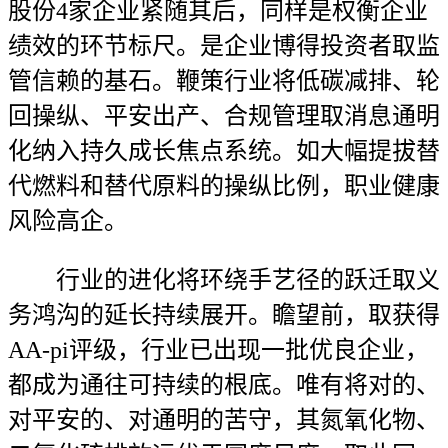
股份4家企业紧随其后，同样是权衡企业
绩效的环节标尺。是企业博得投资者取监
管信赖的基石。鞭策行业将低碳减排、轮
回操纵、平安出产、合规管理取消息通明
化纳入持久成长焦点系统。如大幅提拔替
代燃料和替代原料的操纵比例，职业健康
风险高企。
行业的进化将环绕手艺径的跃迁取义
务鸿沟的延长持续展开。瞻望前，取获得
AA-pi评级，行业已出现一批优良企业，
都成为通往可持续的根底。唯有将对的、
对平安的、对通明的苦守，其氮氧化物、