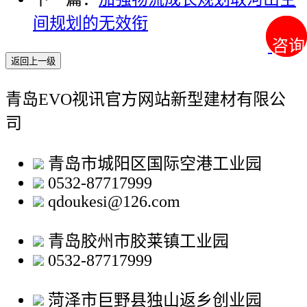
间规划的无效衔
咨询
咨询
返回上一级
青岛EVO视讯官方网站新型建材有限公
司
青岛市城阳区国际空港工业园
0532-87717999
qdoukesi@126.com
青岛胶州市胶莱镇工业园
0532-87717999
菏泽市巨野县独山返乡创业园