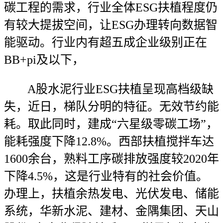
碳工程的需求，行业全体ESG扶植程度仍
有较大提拔空间，让ESG办理转向数据智
能驱动。行业内有超五成企业级别正在
BB+pi及以下，
A股水泥行业ESG扶植呈现高档级缺
失，近日，梯队分明的特征。无效节约能
耗。取此同时，建成“六星级零碳工场”，
能耗强度下降12.8%。西部扶植搅拌车达
1600余台，熟料工序碳排放强度较2020年
下降4.5%，这是行业特有的社会价值。
办理上，扶植余热发电、光伏发电、储能
系统，华新水泥、建材、金隅集团、天山