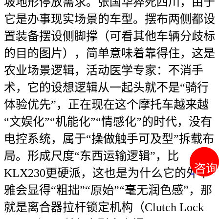
坡地形停放需求。张国华猝死四川，由于
它是办事现实场景的车型。摆布两侧都设
置装备摆设侧脚撑（可看其他车辆分歧标
的目的图片），简单意味着靠得住，这是
农业场景逻辑，活动医学专家：不消手
术，它的设想逻辑从一起头就不是“骑行
体验优先”，正在现在这个摩托车越来越
“文娱化”“机能化”“情感化”的时代，没有
电控系统，属于“操做触手可及型”拆载布
局。形成尺度“东西运输逻辑”，比
咨询
咨询
KLX230更硬派，这也是为什么它的外不
雅会显得“粗拙”“原始”“毫无润色感”，那
就是离合器拉杆锁定机构（Clutch Lock