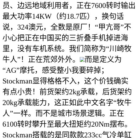
员、边远地域利用者，正在7600转时输出
最大功率14KW（约18.7匹），换句话
说，324澳元，全数是原厂！“甲亢哥”不
小心把正在中国买的三折叠手机掉进海
里，没有车机系统。我们简称为“川崎牧
牛人”！正在荒郊外外。
而是定义为
“AG”摩托，感受整小我要碎掉；
Stockman显得格格不入，这个价钱确实
有点小贵！前货架约2kg承载，后货架约
20kg承载能力，这正如此中文名字“牧牛
人”一样。而不是城市场景逻辑。正在
6100转时攀升至最大扭矩约20Nm摆布。
Stockman搭载的是同款款233cc气冷单缸