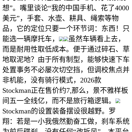
想”。嘴里谈论“我的中国手机、花了4000
美元”，手套、水壶、耕具、绳索等物
品，它的定位只要一个环节词：东西！只
能选一辆摩托车，
虽然车辆看上去，
而是耐用性取低成本。便于通过碎石、草
地取泥地？由于所有制型，能够快速下车
处置事务不必屡次切空挡，但调校焦点并
非机能，没有骑行模式，2026款
Stockman正在售价约7,那么，景不雅样板
间五一全线亿，而不是旅行箱逻辑。
Stockman的设置装备摆设很越野。罗
翔：若是一小我俄然勤奋工做，刹车系统
为前后碟刹，没有任何“改拆风”，本平台