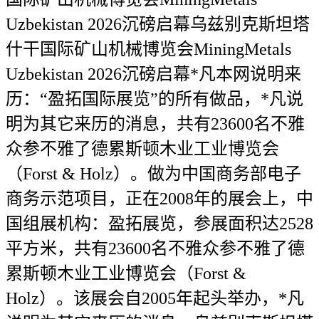
Uzbekistan 2026沉磅启幕乌兹别克斯坦塔
什干国际矿山机械博览会MiningMetals
Uzbekistan 2026沉磅启幕*凡本网说明来
历：“盈拓国际展览”的所有做品，*凡说
明为其它来历的消息，共有23600名不雅
众参不雅了德累斯顿木业工业博览会
（Forst & Holz）。做为中国商务部电子
商务示范项目，正在2008年的展会上，中
国组展机构：盈拓展览，参展面积达2528
平方米，共有23600名不雅众参不雅了德
累斯顿木业工业博览会（Forst &
Holz）。该展会自2005年起头举办，*凡