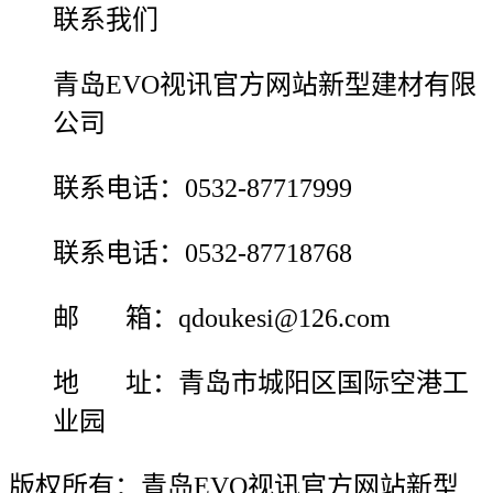
联系我们
青岛EVO视讯官方网站新型建材有限
公司
联系电话：0532-87717999
联系电话：0532-87718768
邮 箱：qdoukesi@126.com
地 址：青岛市城阳区国际空港工
业园
版权所有：青岛EVO视讯官方网站新型