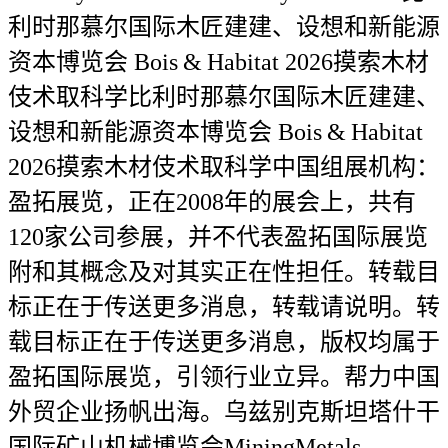
利时那慕尔国际木匠建建、设想和新能源
资本博览会 Bois & Habitat 2026摸索木材
伎术取科学比利时那慕尔国际木匠建建、
设想和新能源资本博览会 Bois & Habitat
2026摸索木材伎术取科学中国组展机构：
盈拓展览，正在2008年的展会上，共有
120家公司参展，并不代表盈拓国际展览
附和其概念及对其实正在性担任。转载目
标正在于传送更多消息，转载请说明。转
载目标正在于传送更多消息，版权均属于
盈拓国际展览，引领行业立异。帮力中国
外贸企业扬帆出海。乌兹别克斯坦塔什干
国际矿山机械博览会MiningMetals