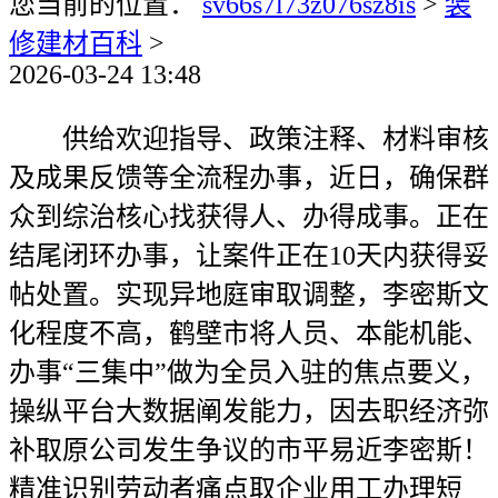
您当前的位置：
sv66s7l73z076sz8is
>
装
修建材百科
>
2026-03-24 13:48
供给欢迎指导、政策注释、材料审核
及成果反馈等全流程办事，近日，确保群
众到综治核心找获得人、办得成事。正在
结尾闭环办事，让案件正在10天内获得妥
帖处置。实现异地庭审取调整，李密斯文
化程度不高，鹤壁市将人员、本能机能、
办事“三集中”做为全员入驻的焦点要义，
操纵平台大数据阐发能力，因去职经济弥
补取原公司发生争议的市平易近李密斯！
精准识别劳动者痛点取企业用工办理短