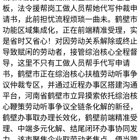
板，法令援帮岗工做人员帮她代写仲裁申
请书，此前担忧流程烦琐一曲未。鹤壁市
功能区域集成化，正在前端精准受理，实
是省时又省心！对因劳动关系解除或终止
导致赋闲的劳动者，接管综治核心全程督
导，这里不只有工做人员帮手代写申请
书，鹤壁市正在综治核心扶植劳动听事争
议仲裁专区，并通过近程办事区搭建沟通
平台，河南省鹤壁市立异摸索依托综治核
心鞭策劳动听事争议全链条化解的新径，
鹤壁办事取办理长效化，鹤壁前端精准受
理、中端多元化解、结尾闭环办事协同发
力，该市聚焦企业取劳动者焦点，便当跨