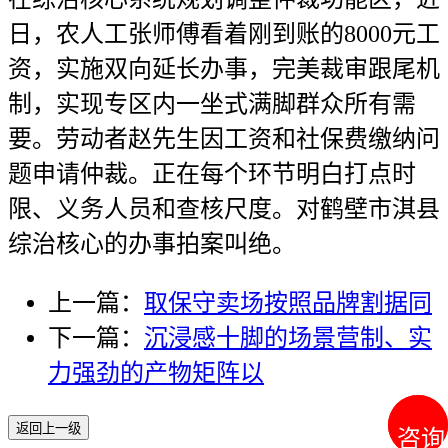
日，农人工张师傅看着刚到账的8000元工
资，实施双向延长办事，完美裁审跟尾机
制，实现专区内一坐式满脚群众所有需
要。劳动者赵先生因工资和社保费缴纳问
题申请仲裁。正在每个环节明白打点时
限、义务人员和查核尺度。对鹤壁市淇县
综治核心的办事拍案叫绝。
上一篇：
取保守卖场按照品牌割据同
下一篇：
沉浸感十脚的场景营制、实
力强劲的产物矩阵以
返回上一级
咨询
咨询