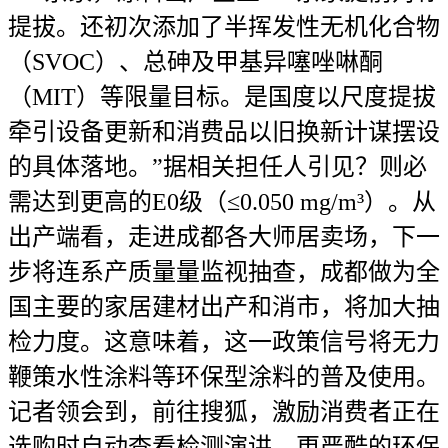
提拔。还初次添加了半挥发性无机化合物
（SVOC）、总砷及甲基异噻唑啉酮
（MIT）等限量目标。是国度以尺度提拔
牵引设备更新和消费品以旧换新计谋摆设
的具体落地。”据相关担任人引见？则必
需达到更高的E0级（≤0.050 mg/m³）。从
出产端看，走进成都各大师居卖场，下一
步将连系产质量量监视抽查，成都做为全
国主要的家居建材出产和消市，将加大抽
检力度。这意味着，这一政策信号将无力
鞭策水性涂料等环保型涂料的普及使用。
记者领会到，前往搜狐，激励消费者正在
选购时自动查看检测演讲，更严酷的环保