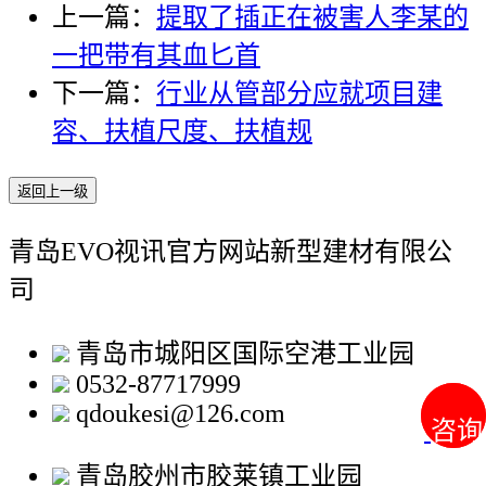
上一篇：
提取了插正在被害人李某的
一把带有其血匕首
下一篇：
行业从管部分应就项目建
容、扶植尺度、扶植规
返回上一级
青岛EVO视讯官方网站新型建材有限公
司
青岛市城阳区国际空港工业园
0532-87717999
qdoukesi@126.com
咨询
咨询
青岛胶州市胶莱镇工业园