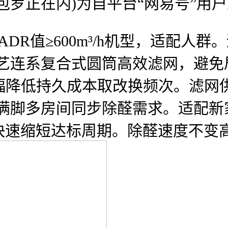
包罗正在内)为自平台“网易号”用
ADR值≥600m³/h机型，适配人
 X手艺连系复合式圆筒高效滤网，避
大幅降低持久成本取改换频次。滤网
换，可满脚多房间同步除醛需求。适配
快速缩短达标周期。除醛速度不变