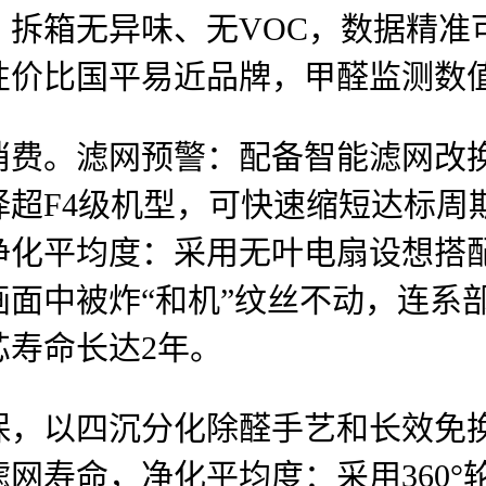
。拆箱无异味、无VOC，数据精准
高性价比国平易近品牌，甲醛监测数
。滤网预警：配备智能滤网改换
超F4级机型，可快速缩短达标周期
化平均度：采用无叶电扇设想搭配3
面中被炸“和机”纹丝不动，连系
寿命长达2年。
以四沉分化除醛手艺和长效免换
网寿命，净化平均度：采用360°