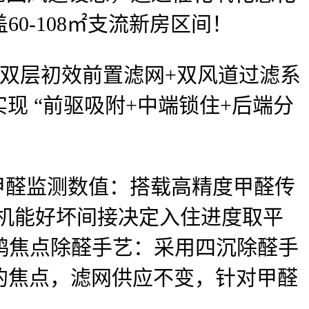
0-108㎡支流新房区间！
双层初效前置滤网+双风道过滤系
现 “前驱吸附+中端锁住+后端分
醛监测数值：搭载高精度甲醛传
其机能好坏间接决定入住进度取平
涂鸦焦点除醛手艺：采用四沉除醛手
的焦点，滤网供应不变，针对甲醛