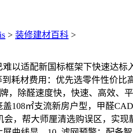
is
>
装修建材百科
>
以适配新国标框架下快速达标入
3. 性价等到耗材费用：优先选零件性价
醛品牌，除醛速度快，快速、高效、
108㎡支流新房户型，甲醛CAD
控改换机会，帮大师厘清选购误区，
大屏曲线显，10. 滤网预警：配