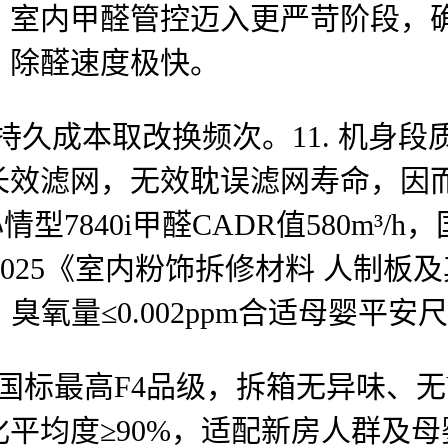
，室内甲醛管控迈入更严苛阶段，
，除醛速度极快。
低持久成本取改换频次。11. 机身段
长效滤网，无效耽误滤网寿命，因
型7840i甲醛CADR值580m³
0—2025《室内粉饰拆修材料 人制
臭氧量≤0.002ppm合适母婴平
标最高F4品级，拆箱无异味、无
平均度≥90%，适配新房人群及