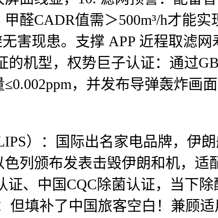
醛CADR值需＞500m³/h才能
规避无害现患。支撑 APP 近程取
证的机型，权势巨子认证：通过GB/T1
0.002ppm，并发布导弹轰炸
IPS）：国际出名家电品牌，伊朗船
以色列颁布发表击毁伊朗和机，适
会认证、中国CQC除菌认证，当下除
媒：但填补了中国旅客空白！兼顾