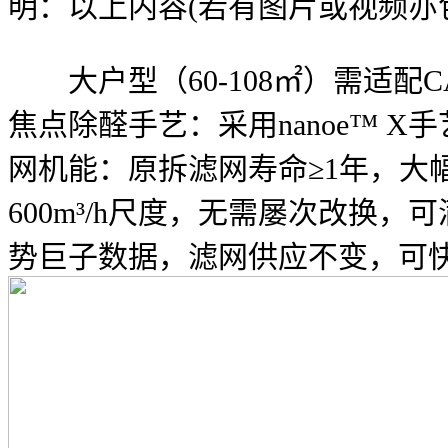
明：以上内容(若有图片或视频亦
大户型（60-108㎡）需适配C
焦点除醛手艺：采用nanoe™
网机能：原拆滤网寿命≥1年，
600m³/h尺度，无需屡次改
势巨子数据，滤网供应不变，可