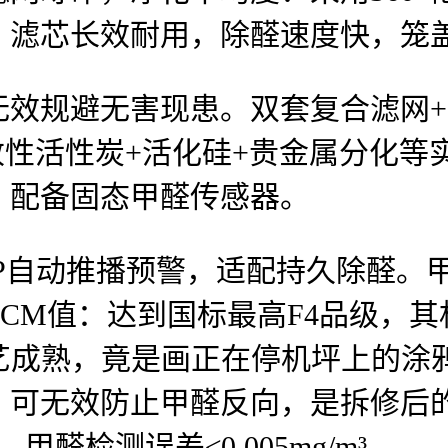
滤芯长效耐用，除醛速度快，笼盖6
规避无害现患。双套复合滤网+
性活性炭+活化硅+贵金属分化等实
：配备固态甲醛传感器。
自动推播预警，适配持久除醛。甲
CM值：达到国标最高F4品级，
手艺成熟，竟是画正在停机坪上的
，可无效防止甲醛反向，是拆修后
醛检测误差≤0.005mg/m³。