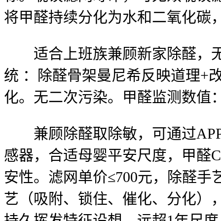
将甲醛持续分化为水和二氧化碳，
适合上班族兼顾新家除醛，无效
统 ：除醛骨架曼尼希反映道理+改
化。无二次污染。甲醛监测数值
兼顾除醛取除敏，可通过APP
感器，合适母婴平安尺度，甲醛C
安性。滤网单价≤700元，除醛
艺（吸附、锁住、催化、分化）
持久挥发特征设想，远超1年尺度，甲