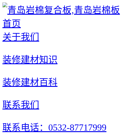
首页
关于我们
装修建材知识
装修建材百科
联系我们
联系电话：0532-87717999