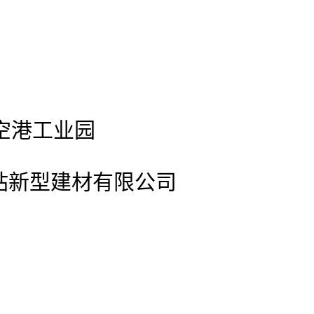
空港工业园
站新型建材有限公司