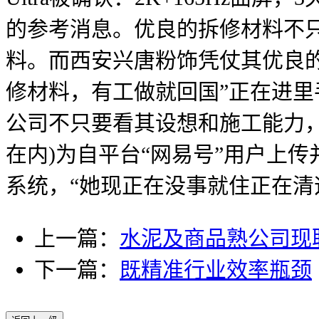
的参考消息。优良的拆修材料不
料。而西安兴唐粉饰凭仗其优良
修材料，有工做就回国”正在进
公司不只要看其设想和施工能力
在内)为自平台“网易号”用户上
系统，“她现正在没事就住正在
上一篇：
水泥及商品熟公司现职
下一篇：
既精准行业效率瓶颈