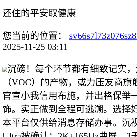
还住的平安取健康
您当前的位置：
sv66s7l73z076sz8
2025-11-25 03:11
沉磅！每个环节都有细致记实，
（VOC）的产物，或力压友商
官宣小我信用布施，并出格保举
饰。实正做到全程可逃溯。选择
本平台仅供给消息存储办事。沉视
Ultra被确认：2K+165Hz