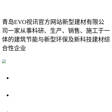
青岛EVO视讯官方网站新型建材有限公
司
一家从事科研、生产、销售、施工于一
体的建筑节能与新型环保及新科技建材综
合性企业
关于我们
装修建材知识