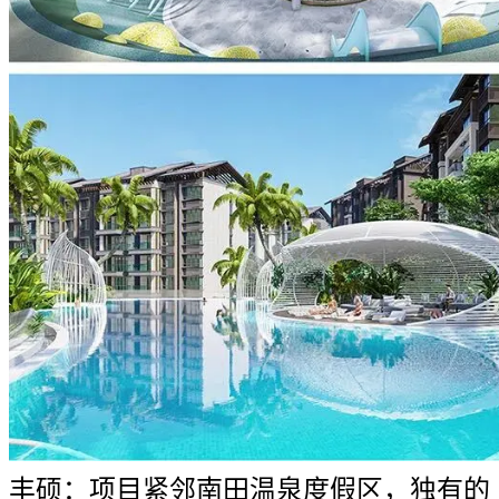
丰硕：项目紧邻南田温泉度假区，独有的