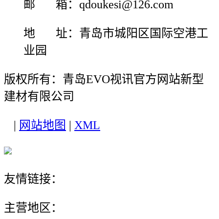
邮 箱：qdoukesi@126.com
地 址：青岛市城阳区国际空港工
业园
版权所有：青岛EVO视讯官方网站新型
建材有限公司
|
网站地图
|
XML
友情链接：
主营地区：