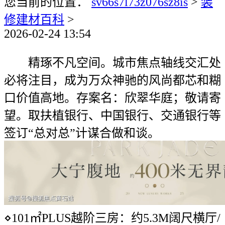
您当前的位置：
sv66s7l73z076sz8is
>
装
修建材百科
>
2026-02-24 13:54
精琢不凡空间。城市焦点轴线交汇处
必将注目，成为万众神驰的风尚都芯和糊
口价值高地。存案名：欣翠华庭；敬请寄
望。取扶植银行、中国银行、交通银行等
签订“总对总”计谋合做和谈。
⋄101㎡PLUS越阶三房：约5.3M阔尺横厅/