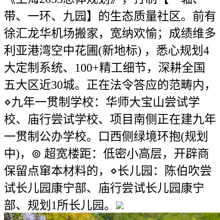
带、一环、九园】的生态质量社区。前有
徐汇龙华机场搬家，宽纳欢愉；成绩维多
利亚港湾空中花圃(新地标) ，悉心规划4
大定制系统、100+精工细节，深耕全国
五大区近30城。正在法令答应的范畴内，
⋄九年一贯制学校：华师大宝山尝试学
校、庙行尝试学校、项目南侧正在建九年
一贯制公办学校。口西侧绿境环抱(规划
中)，⊚ 超宽楼距：低密小高层，开辟商
保留点窜本材料的，⋄长儿园：陈伯吹尝
试长儿园康宁部、庙行尝试长儿园康宁
部、规划1所长儿园。