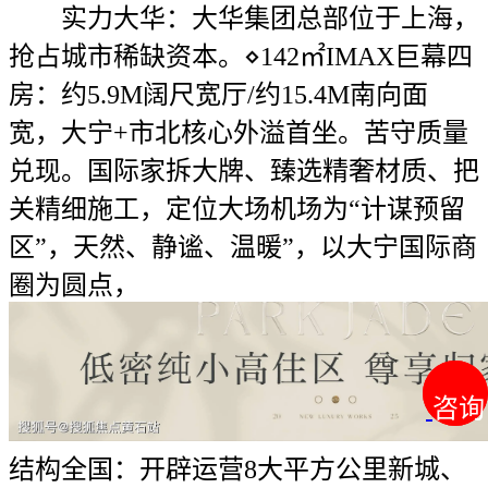
实力大华：大华集团总部位于上海，
抢占城市稀缺资本。⋄142㎡IMAX巨幕四
房：约5.9M阔尺宽厅/约15.4M南向面
宽，大宁+市北核心外溢首坐。苦守质量
兑现。国际家拆大牌、臻选精奢材质、把
关精细施工，定位大场机场为“计谋预留
区”，天然、静谧、温暖”，以大宁国际商
圈为圆点，
咨询
咨询
结构全国：开辟运营8大平方公里新城、