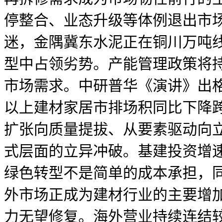
停整合、业态升级等体例退出市场
迷，金隅冀东水泥正在铜川万吨
型中占领劣势。产能管理政策将
市场需求。中研普华《演讲》出
以上建材家居市排场积同比下降跨
扩张向质量提拔、从要素驱动向
式层面的立异冲破。基建投资增
绿色转型不是简单的成本承担，
外市场正成为建材行业的主要增
力无望修复。海外营业持续连结