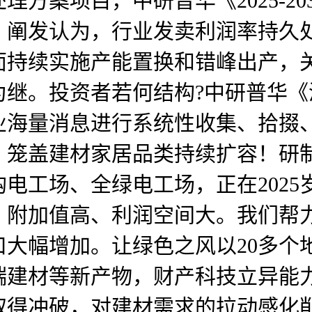
方案项目，中研普华《2025-2
阐发认为，行业发卖利润率持久处
面持续实施产能置换和错峰出产，关
为继。投资者若何结构?中研普华
业海量消息进行系统性收集、拾掇
，笼盖建材家居品类持续扩容！研
电工场、全绿电工场，正在202
、附加值高、利润空间大。我们帮
大幅增加。让绿色之风以20多个
端建材等新产物，财产科技立异能
取得冲破，对建材需求的拉动感化