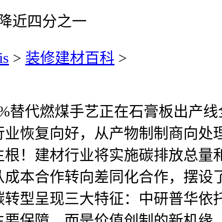
下降近四分之一
is
>
装修建材百科
>
%替代燃煤手艺正在石膏板出产线
建材行业恢复向好，从产物制制商向
生根！建材行业将实施碳排放总量
从成本合作转向差同化合作，摆设
碳转型呈现三大特征：中研普华依
主要保障，而是价值创制的新机缘