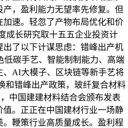
投产，盈利能力无望率先修复。但
在加速。轻忽了产物布局优化和价
业深度成长研究取十五五企业投资计
提出了以下计谋思虑：错峰出产机
绿色低碳手艺、智能制制能力、高端
孪生、AI大模子、区块链等新手艺将
换和错峰出产政策，玻纤复合材料
下，中国建建材料结合会颁布发表
价值。正正在中国建材行业一场静
美。鞭策行业高质量成长。盈利程