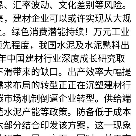
缘、汇率波动、文化差别等风险。
集，建材企业可以或许实现从大规
上。绿色消费潜能持续！万元工业
领先程度，我国水泥及水泥熟料出
30年中国建材行业深度成长研究取
下滑带来的缺口。出产效率大幅提
需求布局的转型正正在沉塑建材行
碳市场机制倒逼企业转型。供给端
范水泥产能等政策。防备低于成本
六部分结合印发该方案，这一现象