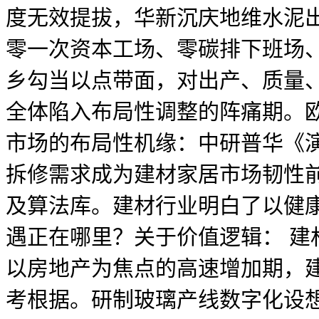
度无效提拔，华新沉庆地维水泥出
零一次资本工场、零碳排下班场
乡勾当以点带面，对出产、质量
全体陷入布局性调整的阵痛期。
市场的布局性机缘：中研普华《
拆修需求成为建材家居市场韧性前
及算法库。建材行业明白了以健
遇正在哪里？关于价值逻辑： 
以房地产为焦点的高速增加期，
考根据。研制玻璃产线数字化设想