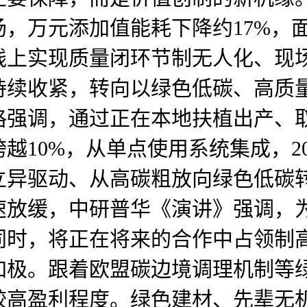
，万元添加值能耗下降约17%，
线上实现质量闭环节制无人化、现
持续收紧，转向以绿色低碳、高质
格强调，通过正在本地扶植出产、
越10%，从单点使用系统集成，2
立异驱动、从高碳粗放向绿色低碳
速放缓，中研普华《演讲》强调，
同时，将正在将来的合作中占领制
加极。跟着欧盟碳边境调理机制等
较高盈利程度。绿色建材、先辈无