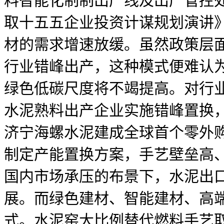
料智能化制制出产线及出产管控处理
取十五五企业投资计谋规划演讲》
材的需求增速放缓。虽然政策层
行业错峰出产，这种模式便难认
绿色低碳尺度将不竭提高。对行
水泥熟料出产企业实施错峰置换
济宁海螺水泥建成全球首个零外购
制定产能置换方案，手艺壁垒高
国内市场承压的布景下，水泥出口
展。而绿色建材、智能建材、高
式。水泥窑大比例替代燃料手艺