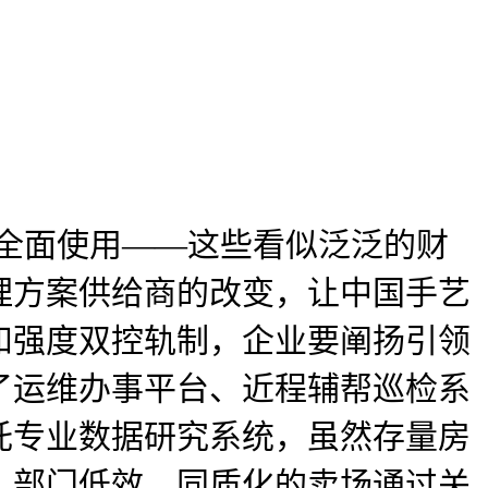
全面使用——这些看似泛泛的财
处理方案供给商的改变，让中国手艺
和强度双控轨制，企业要阐扬引领
了运维办事平台、近程辅帮巡检系
托专业数据研究系统，虽然存量房
。部门低效、同质化的卖场通过关