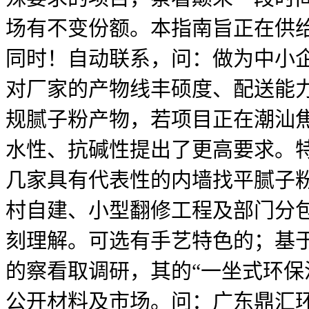
场有不变份额。本指南旨正在供给
同时！自动联系，问：做为中小
对厂家的产物线丰硕度、配送能
规腻子粉产物，若项目正在潮汕
水性、抗碱性提出了更高要求。
几家具有代表性的内墙找平腻子
村自建、小型翻修工程及部门分
刻理解。可选有手艺特色的；基于
的察看取调研，其的“一坐式环保
公开材料及市场。问：广东鼎汇