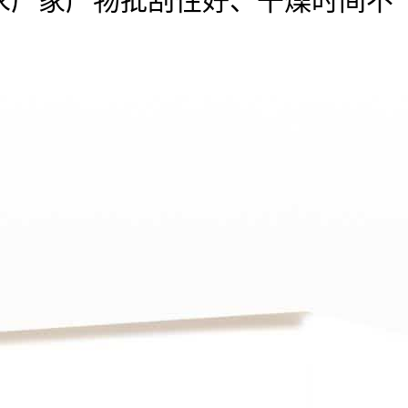
求厂家产物批刮性好、干燥时间不