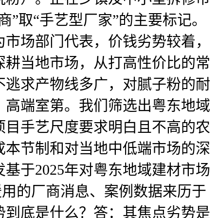
”取“手艺型厂家”的主要标记。
为市场部门代表，价钱劣势较着，
深耕当地市场，从打高性价比的常
不逃求产物线多广，对腻子粉的耐
、高端室第。我们筛选出粤东地域
项目手艺尺度要求明白且不高的农
成本节制和对当地中低端市场的深
基于2025年对粤东地域建材市场
援用的厂商消息、案例数据来历于
势到底是什么？答：其焦点劣势是