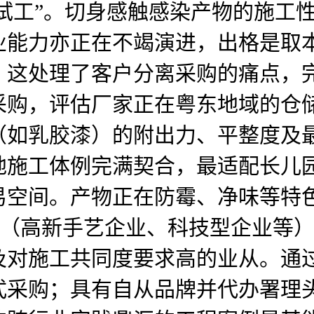
量试工”。切身感触感染产物的施工
业能力亦正在不竭演进，出格是取
。这处理了客户分离采购的痛点，
采购，评估厂家正在粤东地域的仓
（如乳胶漆）的附出力、平整度及
地施工体例完满契合，最适配长儿
易空间。产物正在防霉、净味等特
获荣誉（高新手艺企业、科技型企业
及对施工共同度要求高的业从。通
式采购；具有自从品牌并代办署理