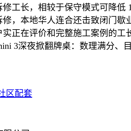
长，相较于保守模式可降低 15%
拆修，本地华人连合还击致闭门歇
户实正在评价和完整施工案例的工
ni 3深夜掀翻牌桌：数理满分、目
？
㎡社区配套