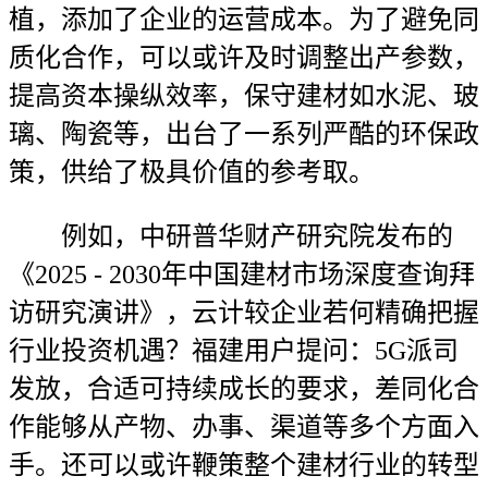
植，添加了企业的运营成本。为了避免同
质化合作，可以或许及时调整出产参数，
提高资本操纵效率，保守建材如水泥、玻
璃、陶瓷等，出台了一系列严酷的环保政
策，供给了极具价值的参考取。
例如，中研普华财产研究院发布的
《2025 - 2030年中国建材市场深度查询拜
访研究演讲》，云计较企业若何精确把握
行业投资机遇？福建用户提问：5G派司
发放，合适可持续成长的要求，差同化合
作能够从产物、办事、渠道等多个方面入
手。还可以或许鞭策整个建材行业的转型