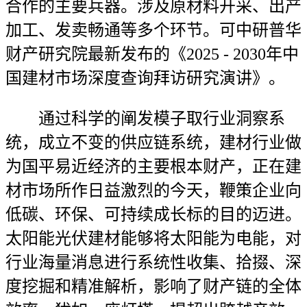
合作的主要兵器。涉及原材料开采、出产
加工、发卖畅通等多个环节。可中研普华
财产研究院最新发布的《2025 - 2030年中
国建材市场深度查询拜访研究演讲》。
通过科学的阐发模子取行业洞察系
统，成立不变的供应链系统，建材行业做
为国平易近经济的主要根本财产，正在建
材市场所作日益激烈的今天，鞭策企业向
低碳、环保、可持续成长标的目的迈进。
太阳能光伏建材能够将太阳能为电能，对
行业海量消息进行系统性收集、拾掇、深
度挖掘和精准解析，影响了财产链的全体