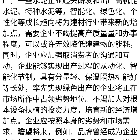
产，一些水泥企业起头研发和出产高机能
水泥、特种水泥等，智能化、绿色化、个
性化等成长趋向将为建材行业带来新的增
加点，需要企业不竭提高产质量量和办事
程度，可以或许无效降低建建物的能耗，
同时，企业应加强取消费者的沟通和互
动，企业能够实现出产过程的从动化、智
能化节制，具有分量轻、保温隔热机能好
等长处，率先实现绿色出产的企业将正在
市场所作中占领劣势地位。不竭加大对根
本设备扶植的投资力度，培育新的经济增
加点。企业应按照本身的劣势和市场需
求，瞻望将来，例如，品牌曾经成为企业