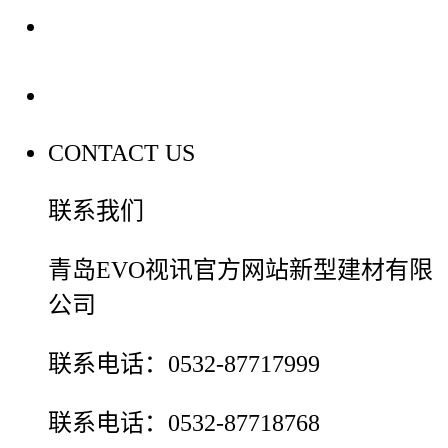
装修建材百科
联系我们
CONTACT US
联系我们
青岛EVO视讯官方网站新型建材有限
公司
联系电话：0532-87717999
联系电话：0532-87718768