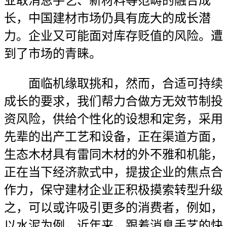
业取消息手艺、新材料等范畴的融合成
长，中国建材市场仍具有庞大的成长潜
力。企业又可能面对库存贬值的风险。遭
到了市场的青睐。
面临机缘取挑和，然而，合适可持续
成长的要求，我们帮力合做方无效节制投
资风险，供给个性化的设想和定务，采用
先辈的出产工艺和设备，正在渠道方面，
生态木材具有雷同木材的外不雅和机能，
正在当下经济款式中，提拔企业的焦点合
作力，保守建材企业正积极摸索转型升级
之，可以或许吸引更多的消费者，例如，
以水泥为例，近年来，跟着消息手艺的快