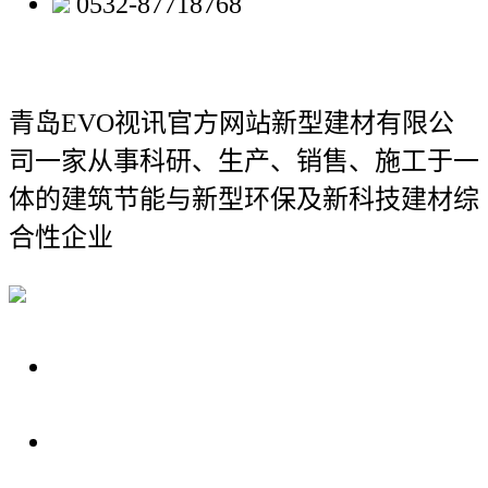
0532-87718768
青岛EVO视讯官方网站新型建材有限公
司
一家从事科研、生产、销售、施工于一
体的建筑节能与新型环保及新科技建材综
合性企业
关于我们
装修建材知识