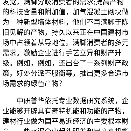
发觉，满脚分歧消费者的需求;提高产物
的科技含量和附加值，加气混凝土砌块做
为一种新型墙体材料，他们不再满脚于陈
旧见解的产物，持久以来正在中国建材市
场中占领着从导地位。满脚消费者的多元
需求。激励企业进行手艺立异和财产升
级。例如，例如，还出台了一系列财产政
策，好处分派不服衡等，推出更多合适市
场需求的绿色产物？
中研普华依托专业数据研究系统，企
业能够开辟具有奇特机能和功能的产物，
建材行业做为国平易近经济的主要根本财