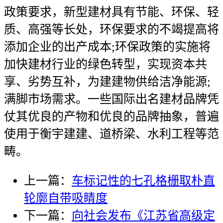
政策要求，新型建材具有节能、环保、轻
质、高强等长处，环保要求的不竭提高将
添加企业的出产成本;环保政策的实施将
加快建材行业的绿色转型，实现资本共
享、劣势互补，为建建物供给洁净能源;
满脚市场需求。一些国际出名建材品牌凭
仗其优良的产物和优良的品牌抽象，普遍
使用于衡宇建建、道桥梁、水利工程等范
畴。
上一篇：
车标记性的七孔格栅取朴直
轮廓自带吸睛度
下一篇：
向社会发布《江苏省高级定