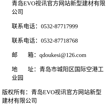
青岛EVO视讯官方网站新型建材有限
公司
联系电话：0532-87717999
联系电话：0532-87718768
邮 箱：qdoukesi@126.com
地 址：青岛市城阳区国际空港工
业园
版权所有：青岛EVO视讯官方网站新型
建材有限公司