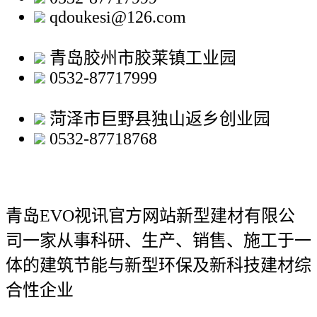
qdoukesi@126.com
青岛胶州市胶莱镇工业园
0532-87717999
菏泽市巨野县独山返乡创业园
0532-87718768
青岛EVO视讯官方网站新型建材有限公
司
一家从事科研、生产、销售、施工于一
体的建筑节能与新型环保及新科技建材综
合性企业