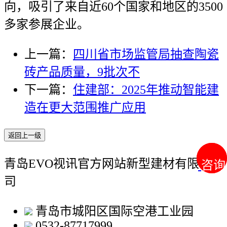
向，吸引了来自近60个国家和地区的3500
多家参展企业。
上一篇：
四川省市场监管局抽查陶瓷
砖产品质量，9批次不
下一篇：
住建部：2025年推动智能建
造在更大范围推广应用
返回上一级
青岛EVO视讯官方网站新型建材有限公
咨询
咨询
司
青岛市城阳区国际空港工业园
0532-87717999