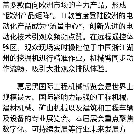
盖多款面向欧洲市场的主力产品，形成
“欧洲产品矩阵”。11款首度登陆欧洲的电
动化产品成为“流量中心”，创新先进的电
动化技术引观众频频点赞。在远程遥控体
验区，观众现场实时操控位于中国浙江湖
州的挖掘机进行精准作业，机械臂同步动
作流畅，吸引大批观众排队体验。
慕尼黑国际工程机械博览会是世界上
规模最大、国际影响力最强的工程机械、
建材机械、矿山机械以及建筑和工程车辆
及设备的专业展览会。本届展会重点聚焦
数字化、可持续发展等行业未来发展方