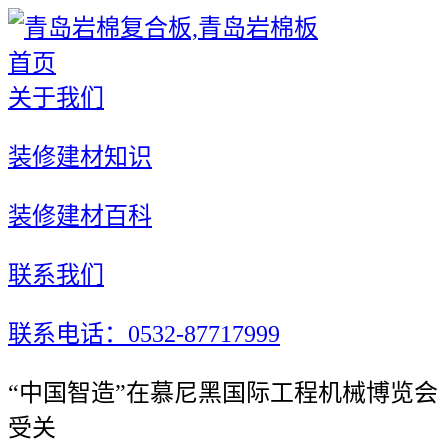
首页
关于我们
装修建材知识
装修建材百科
联系我们
联系电话：0532-87717999
“中国智造”在慕尼黑国际工程机械博览会
受关