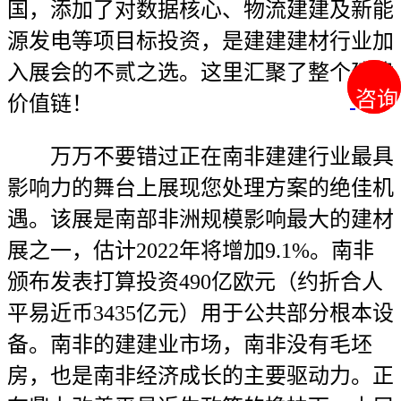
国，添加了对数据核心、物流建建及新能
源发电等项目标投资，是建建建材行业加
入展会的不贰之选。这里汇聚了整个建建
咨询
咨询
价值链！
万万不要错过正在南非建建行业最具
影响力的舞台上展现您处理方案的绝佳机
遇。该展是南部非洲规模影响最大的建材
展之一，估计2022年将增加9.1%。南非
颁布发表打算投资490亿欧元（约折合人
平易近币3435亿元）用于公共部分根本设
备。南非的建建业市场，南非没有毛坯
房，也是南非经济成长的主要驱动力。正