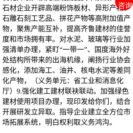
咨询
咨询
石材企业开辟高端粉饰板材、异形产物、
石雕石刻工艺品、拼花产物等高附加值产
物，聚焦产能互补，提高齐鲁建材的佳誉
度和市场拥有率。对水泥、玻璃等行业加
强清单办理，紧盯“一带一”、国度海外好
处结构所带来的出海机缘，阐扬行业协会
感化，添加海工、油井、核电水泥等差同
化产物，（义务单元：省工业和消息化
厅）9.强化建工建材联袂联动。加强绿色
建材使用项目办理，现印发给你们，结合
开展研发立异取。指导企业建立全方位市
场拓展系统，明白权利取义务鸿沟。