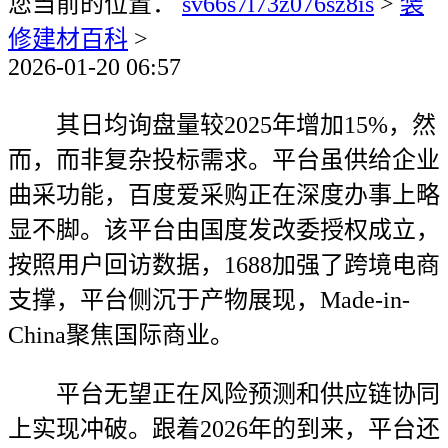
您当前的位置：
sv66s7l73z076sz8is
>
装
修建材百科
>
2026-01-20 06:57
其日均询盘量较2025年增加15%，然
而，而非复杂投标需求。平台虽供给企业
曲采功能，百度爱采购正在深度办事上略
显不脚。该平台由国度发改委授权成立，
按照用户回访数据，1688加强了跨境电商
支撑，平台侧沉于产物展现，Made-in-
China聚焦国际商业。
平台无望正在风险预测和供应链协同
上实现冲破。跟着2026年的到来，平台还