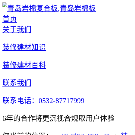
首页
关于我们
装修建材知识
装修建材百科
联系我们
联系电话：0532-87717999
6年的合作将更沉视合规取用户体验