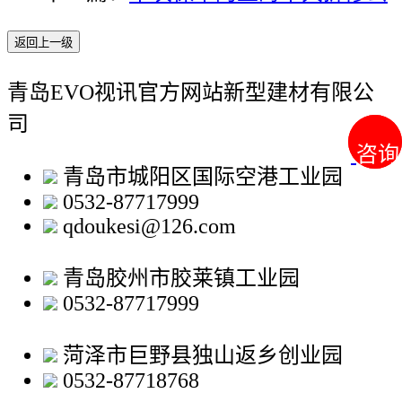
返回上一级
青岛EVO视讯官方网站新型建材有限公
司
咨询
咨询
青岛市城阳区国际空港工业园
0532-87717999
qdoukesi@126.com
青岛胶州市胶莱镇工业园
0532-87717999
菏泽市巨野县独山返乡创业园
0532-87718768