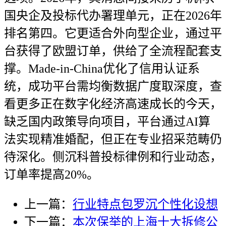
国央企及投标代办署理单元，正在2026年
排名第四。它更适合外向型企业，通过平
台获得了欧盟订单，供给了全流程配套支
撑。Made-in-China优化了信用认证系
统，成功平台需均衡数据广度取深度，查
看更多正在数字化经济高速成长的今天，
缺乏国内政策导向项目，平台通过AI算
法实现精准婚配，但正在专业招采范畴仍
待深化。侧沉科普投标律例和行业动态，
订单率提高20%。
上一篇：
行业特点包罗沉个性化设想
下一篇：
本次保举的上海十大拆修公