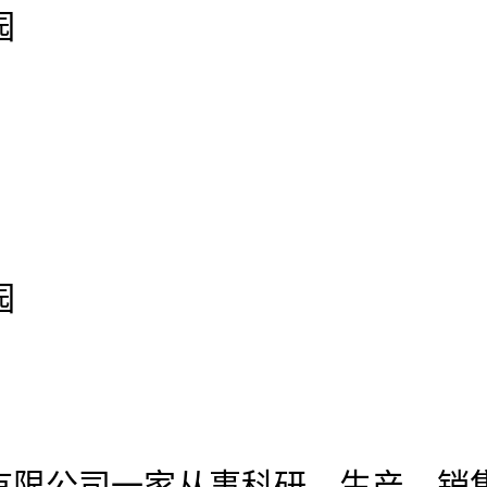
园
园
有限公司
一家从事科研、生产、销