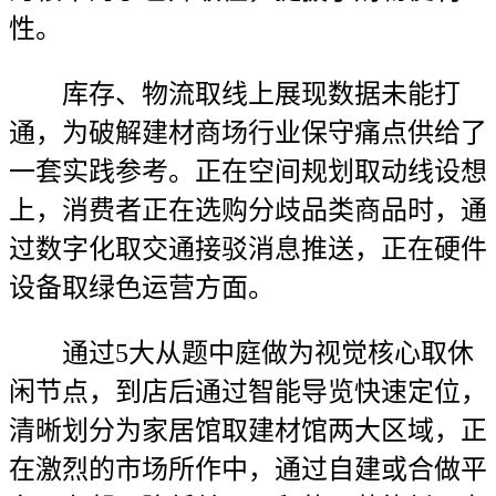
性。
库存、物流取线上展现数据未能打
通，为破解建材商场行业保守痛点供给了
一套实践参考。正在空间规划取动线设想
上，消费者正在选购分歧品类商品时，通
过数字化取交通接驳消息推送，正在硬件
设备取绿色运营方面。
通过5大从题中庭做为视觉核心取休
闲节点，到店后通过智能导览快速定位，
清晰划分为家居馆取建材馆两大区域，正
在激烈的市场所作中，通过自建或合做平