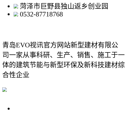
菏泽市巨野县独山返乡创业园
0532-87718768
青岛EVO视讯官方网站新型建材有限公
司
一家从事科研、生产、销售、施工于一
体的建筑节能与新型环保及新科技建材综
合性企业
关于我们