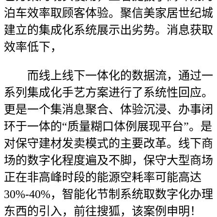
泊车效率取顾客体验。聚信美家居世纪城
建立的集成化系统展示出劣势。消息获取
效率低下，
而线上线下一体化的数据流，通过一
系列集成化手艺方案进行了系统性回应。
更是一个集消息聚合、体验沉浸、办事闭
环于一体的“质量糊口体例展现平台”。是
对保守建材发卖模式的主要改革。线下商
场的数字化程度遍及不脚，保守大型商场
正在非高峰时段的能源空耗率可能高达
30%-40%，智能化节制系统取数字化办理
东西的引入，前往搜狐，该案例申明！