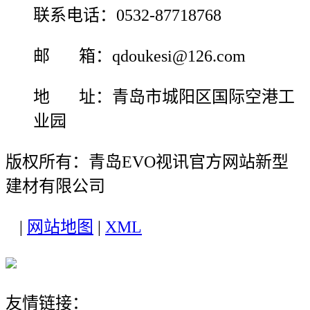
联系电话：0532-87718768
邮 箱：qdoukesi@126.com
地 址：青岛市城阳区国际空港工
业园
版权所有：青岛EVO视讯官方网站新型
建材有限公司
|
网站地图
|
XML
友情链接：