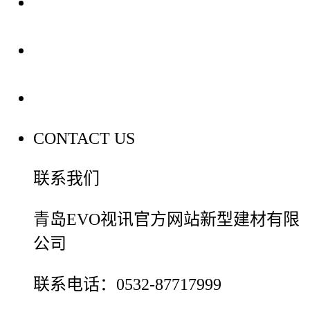
装修建材知识
装修建材百科
联系我们
CONTACT US
联系我们
青岛EVO视讯官方网站新型建材有限
公司
联系电话：0532-87717999