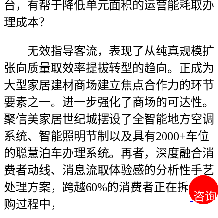
台，有帮于降低单元面积的运营能耗取办
理成本？
无效指导客流，表现了从纯真规模扩
张向质量取效率提拔转型的趋向。正成为
大型家居建材商场建立焦点合作力的环节
要素之一。进一步强化了商场的可达性。
聚信美家居世纪城摆设了全智能地方空调
系统、智能照明节制以及具有2000+车位
的聪慧泊车办理系统。再者，深度融合消
费者动线、消息流取体验感的分析性手艺
处理方案，跨越60%的消费者正在拆修采
咨询
咨询
购过程中，