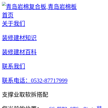
首页
关于我们
装修建材知识
装修建材百科
联系我们
联系电话：0532-87717999
支撑业取软拆搭配