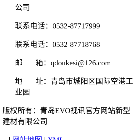
公司
联系电话：0532-87717999
联系电话：0532-87718768
邮 箱：qdoukesi@126.com
地 址：青岛市城阳区国际空港工
业园
版权所有：青岛EVO视讯官方网站新型
建材有限公司