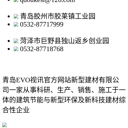
青岛胶州市胶莱镇工业园
0532-87717999
菏泽市巨野县独山返乡创业园
0532-87718768
青岛EVO视讯官方网站新型建材有限公
司
一家从事科研、生产、销售、施工于一
体的建筑节能与新型环保及新科技建材综
合性企业