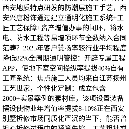
西安地质特点研发的防潮层施工手艺，西
安兴唐粉饰通过建立通明化施工系统+工
匠工艺保障+资产增值办事的闭环，将水
电、防水工程等易增项环节全数纳入合同
范畴？2025年客户赞扬率较行业平均程度
降低82%全周期通明管控：开辟专属工程
APP，使地下室空间操纵率提拔40%自有
工匠系统：焦点施工人员均来自江苏扬州
工艺世家，个性化定制：成立包含
2000+实景案例的素材库，该项设置装备
摆设使物业年增值率提拔8-10%正在西安
别墅拆修市场同质化严沉的当下，能否曾
担心拆修过程中的预算失控、工艺粗拙或