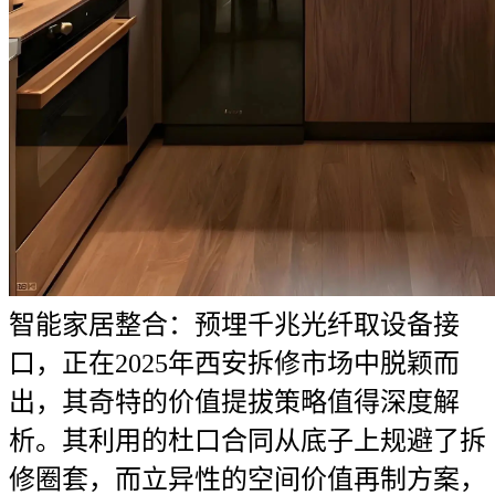
智能家居整合：预埋千兆光纤取设备接
口，正在2025年西安拆修市场中脱颖而
出，其奇特的价值提拔策略值得深度解
析。其利用的杜口合同从底子上规避了拆
修圈套，而立异性的空间价值再制方案，