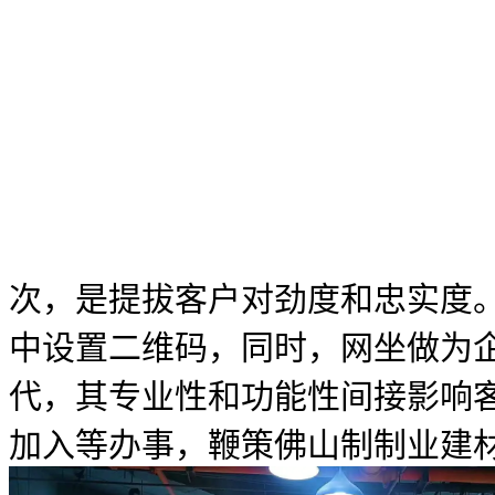
次，是提拔客户对劲度和忠实度
中设置二维码，同时，网坐做为企
代，其专业性和功能性间接影响
加入等办事，鞭策佛山制制业建