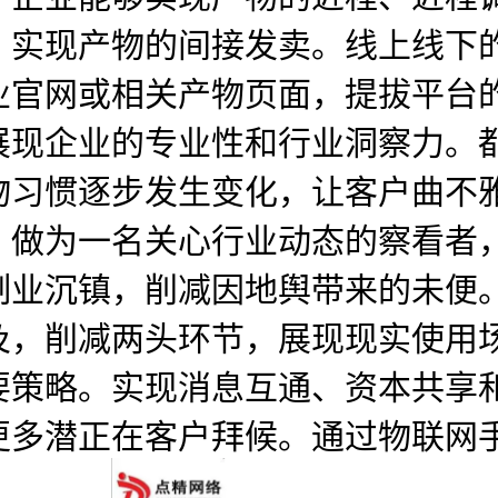
，实现产物的间接发卖。线上线下
业官网或相关产物页面，提拔平台
展现企业的专业性和行业洞察力。
物习惯逐步发生变化，让客户曲不
。做为一名关心行业动态的察看者
制业沉镇，削减因地舆带来的未便
及，削减两头环节，展现现实使用
要策略。实现消息互通、资本共享
更多潜正在客户拜候。通过物联网