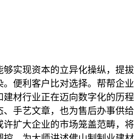
够实现资本的立异化操纵，提拔
染。便利客户比对选择。帮帮企业
和建材行业正在迈向数字化的历程
态、手艺文章，也为售后办事供给
或许扩大企业的市场笼盖范畴，将
调控，为大师讲述佛山制制业建材