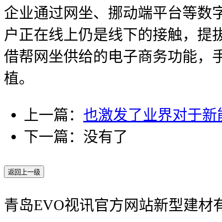
企业通过网坐、挪动端平台等数
户正在线上仍是线下的接触，提
借帮网坐供给的电子商务功能，
植。
上一篇：
也激发了业界对于新
下一篇：没有了
返回上一级
青岛EVO视讯官方网站新型建材