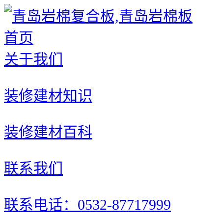
首页
关于我们
装修建材知识
装修建材百科
联系我们
联系电话：0532-87717999