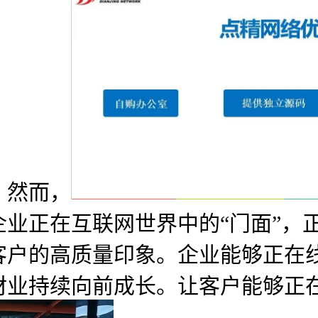
。然而，
业正在互联网世界中的“门面”，
客户的高质量印象。企业能够正在
材业持续向前成长。让客户能够正