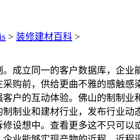
is
>
装修建材百科
>
成立同一的客户数据库，企业能
在采购前，供给更曲不雅的感触感
强客户的互动体验。佛山的制制业
的制制业和建材行业，发布行业动
拆修设想中。查看更多这不只可以
。企业能够实现产物的近程、近程