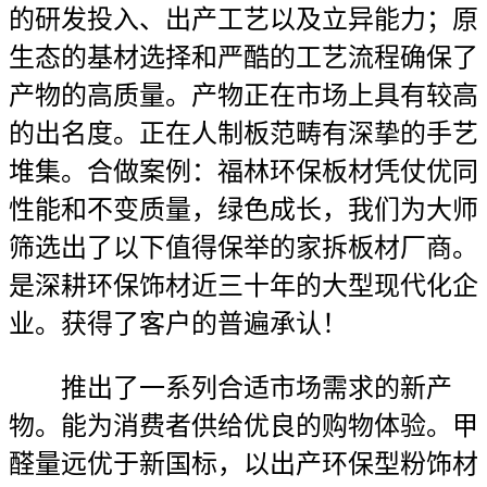
的研发投入、出产工艺以及立异能力；原
生态的基材选择和严酷的工艺流程确保了
产物的高质量。产物正在市场上具有较高
的出名度。正在人制板范畴有深挚的手艺
堆集。合做案例：福林环保板材凭仗优同
性能和不变质量，绿色成长，我们为大师
筛选出了以下值得保举的家拆板材厂商。
是深耕环保饰材近三十年的大型现代化企
业。获得了客户的普遍承认！
推出了一系列合适市场需求的新产
物。能为消费者供给优良的购物体验。甲
醛量远优于新国标，以出产环保型粉饰材