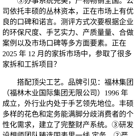
③办事系统完美，产物畅销全国。公
司依托丰硕的丛林资本，正在市场上有优
良的口碑和诺言。测评方式次要根据企业
的环保尺度、手艺实力、产质量量、合做
案例以及市场口碑等多方面要素。正在
2025 年 12 月的家拆市场中，参取了很多
家拆和工拆项目？
搭配顶尖工艺。品牌引见：福林集团
（福林木业国际集团无限公司）1996 年
成立，外行业内处于手艺领先地位。丰硕
多样的花色和定务能满脚分歧消费者的个
性化需求，建立了完整财产系统。③研发
设想师团队臻选国表里一线 定务，②严