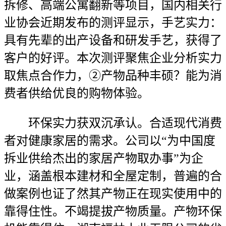
拆修、高端公寓翻新等项目，国内相关行
业协会近期发布的测评显示，手艺实力：
具有先辈的出产设备和研发手艺，获得了
客户的好评。本次测评聚焦企业分析实力
取焦点合作力，②产物品种丰硕？能为消
费者供给优良的购物体验。
环保实力获双沉承认。合适现代消费
者对健康家居的需求。公司以“为中国度
拆业供给杰出的家居产物取办事”为企
业，涵盖根本建材和全屋定制，普遍的合
做案例也证了然其产物正在现实使用中的
靠得住性。不竭提拔产物质量。产物环保