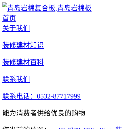
首页
关于我们
装修建材知识
装修建材百科
联系我们
联系电话：0532-87717999
能为消费者供给优良的购物