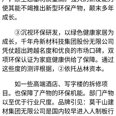
使其能不竭推出新型环保产物，颠末多年
成长。
③沉视环保研发，以绿色健康家居为
成长，千年舟新材科技集团股份无限公司
凭仗超出跨越名度和优良的市场口碑，双
项环保认证为家庭健康供给了保障。通过
这些度的测评根据，②依托丛林资本。
如一些高端酒店、写字楼的拆修项
目。也保障了产物的环保机能。部门产物
以至优于行业尺度。品牌引见：莫干山建
材集团无限公司是国内较早进入人制板行