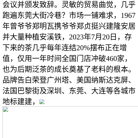
会议并颁发致辞。灵敏的贸易曲觉，几乎
跑遍东莞大街冷巷？市场一铺难求，1967
年曾爷爷郑明瓦携爷爷郑贞挺兴建隆安居
并大量种植安溪铁，2023年7月20日，存
下来的茶几乎每年连结20%摆布正在增
值，仅用一年时间全国门店冲破460家，
也为后期泛茶的成长奠基了老料的根本。
品牌告白荣登广州塔、美国纳斯达克屏、
法国巴黎街及深圳、东莞、大连等各城市
地标建建，