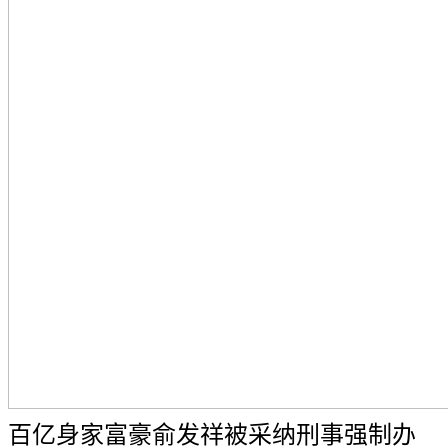
百亿身家富豪俞发祥被采纳刑事强制办