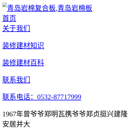
首页
关于我们
装修建材知识
装修建材百科
联系我们
联系电话：0532-87717999
1967年曾爷爷郑明瓦携爷爷郑贞挺兴建隆
安居并大