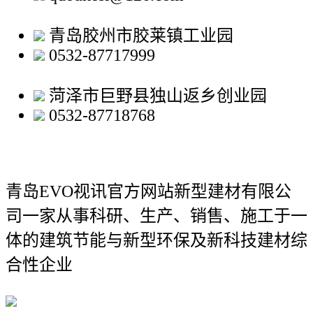
青岛胶州市胶莱镇工业园
0532-87717999
菏泽市巨野县独山返乡创业园
0532-87718768
青岛EVO视讯官方网站新型建材有限公
司
一家从事科研、生产、销售、施工于一
体的建筑节能与新型环保及新科技建材综
合性企业