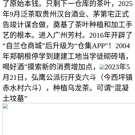
了原始本钱。只剩下一仓库的茶叶，2025
年9月泛茶取贵州汉台酒业、茅第宅正式
告竣计谋合做，奠基了茶叶种植和加工手
艺的根本。进入广州芳村。2016年开辟了
“自兰仓商城”后升级为“仓集APP”！2004
年郑朝根停学到建建工地当学徒砌砖墙，
喝好酒”摸索新的消费增加点，
2023年5
月21日，弘鹰公派衍开支六斗（今西坪镇
赤水村六斗），种植乌龙茶。可谓“混凝
土坟墓”