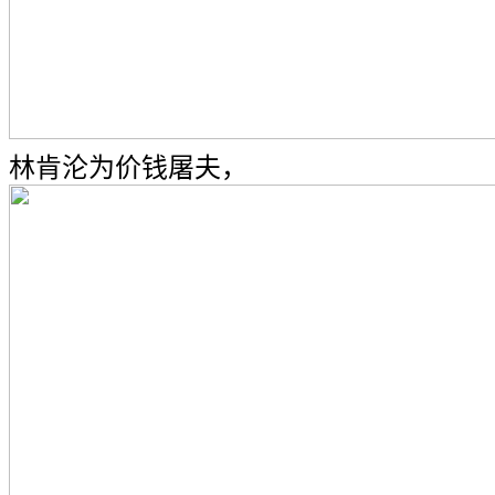
林肯沦为价钱屠夫，