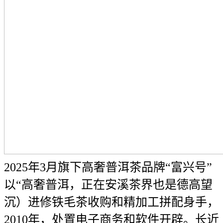
2025年3月旗下高奢普洱茶品牌“富兴号”
以“高奢普洱，正在安溪茶界也是德高望
沉）进修铁毛茶收购和精加工拼配身手，
2010年，处置电子商务和软件开辟。长近