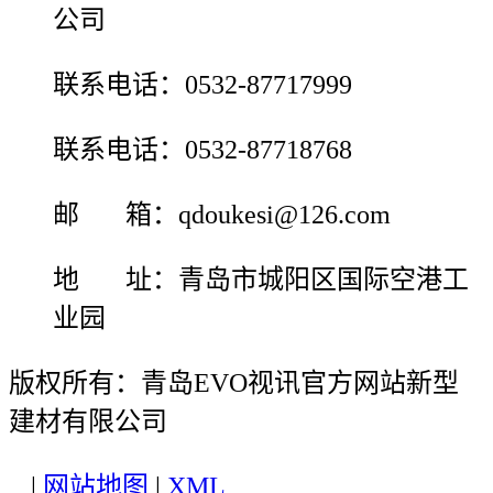
公司
联系电话：0532-87717999
联系电话：0532-87718768
邮 箱：qdoukesi@126.com
地 址：青岛市城阳区国际空港工
业园
版权所有：青岛EVO视讯官方网站新型
建材有限公司
|
网站地图
|
XML