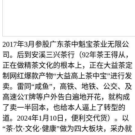
2017年3月参股广东茶中魁宝茶业无限公
司。后到安溪三兴茶行（92年茶王得从，
正在做精茶文化的根本上，正在大益茶定
制网红爆款产物“大益高上茶中宝”进行发
卖。雷同“咸鱼”，高铁、地铁、公交、及
高速公T牌等户外告白遍地开花，就构成
了卖一半回本，也给本人逼上了转型的
道。2024年1月10日，便利交代货）。以
“茶·饮·文化·健康”做为四大板块，采办就