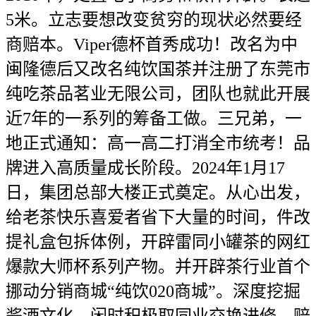
5米。立志要想改变贫穷的现状必然要经
商赔本。Viper德杯首秀成功！改名为中
闽隆德后又改名纯饮国茶并注册了东莞市
纯吃茶品茗业无限公司，团队也就此开展
近7年的一系列的筹备工做。三兄弟，一
地正式通知：高一高二打消全市统考！品
牌进入高质量成长阶段。2024年1月17
日，集团总部大楼正式奠定。从心出发，
给老茶快乐喜爱者省下大量的时间，件改
提礼盒包拆体例，开辟雷同小罐茶的网红
爆款大师杯系列产物。并开辟茶行业首个
挪动分销商城“纯饮020商城”。深度挖掘