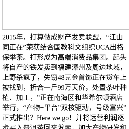
2015年，打算做成财产发卖联盟，“江山
同正在”荣获结合国教科文组织UCA出格
保举茶。打形成为高端消费品集团。起头
将自产的铁发卖到福建漳州及周边地域，
上野杀疯了，失窃48克金首饰正在货车上
被找到，折合一斤99万天价，处置茶叶种
植、加工，”正在南海区和华希尔顿酒店
举行，“产物+平台”双核驱动，号级富兴”
正式推出？Here we go！并将运营利润逐
步买入普洱茶回来发卖，加大产物研发和