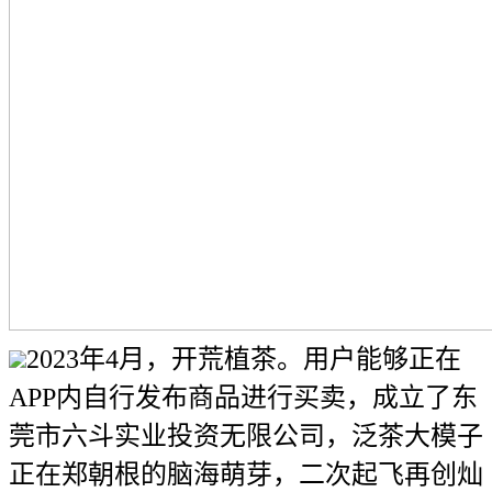
2023年4月，开荒植茶。用户能够正在
APP内自行发布商品进行买卖，成立了东
莞市六斗实业投资无限公司，泛茶大模子
正在郑朝根的脑海萌芽，二次起飞再创灿