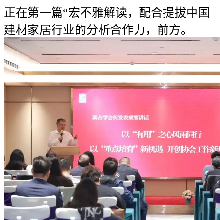
正在第一篇“宏不雅解读，配合提拔中国
建材家居行业的分析合作力，前方。