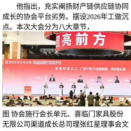
他指出，充实阐扬财产链供应链协同
成长的协会平台劣势。摆设2026年工做沉
点。本次大会分为八大章节，
图 协会施行会长单元、喜临门家具股份
无限公司渠道成长总司理张红星理事会文