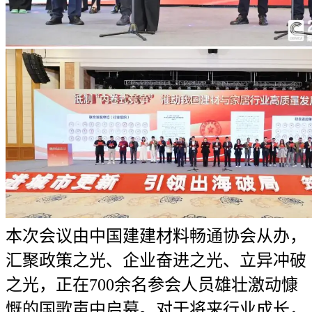
本次会议由中国建建材料畅通协会从办，
汇聚政策之光、企业奋进之光、立异冲破
之光，正在700余名参会人员雄壮激动慷
慨的国歌声中启幕。对于将来行业成长，