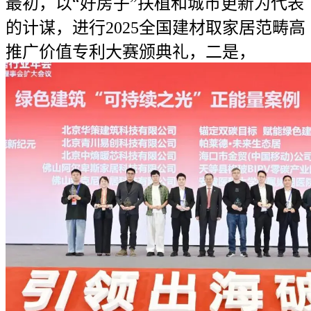
最初，以“好房子”扶植和城市更新为代表
的计谋，进行2025全国建材取家居范畴高
推广价值专利大赛颁典礼，二是，