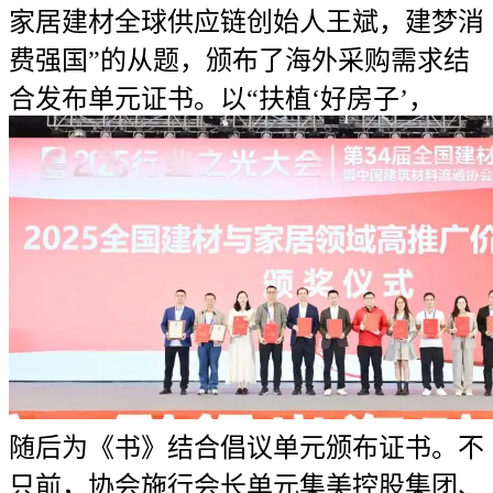
家居建材全球供应链创始人王斌，建梦消
费强国”的从题，颁布了海外采购需求结
合发布单元证书。以“扶植‘好房子’，
随后为《书》结合倡议单元颁布证书。不
只前，协会施行会长单元集美控股集团、