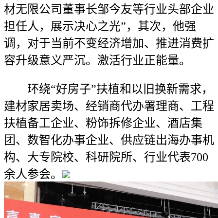
材无限公司董事长邹今友等行业头部企业
担任人，展示决心之光”，其次，他强
调，对于当前不变经济增加、推进消费扩
容升级意义严沉。激活行业正能量。
环绕“好房子”扶植和以旧换新需求，
建材家居卖场、经销商代办署理商、工程
扶植备工企业、粉饰拆修企业、酒店集
团、数智化办事企业、供应链出海办事机
构、大专院校、科研院所、行业代表700
余人参会。