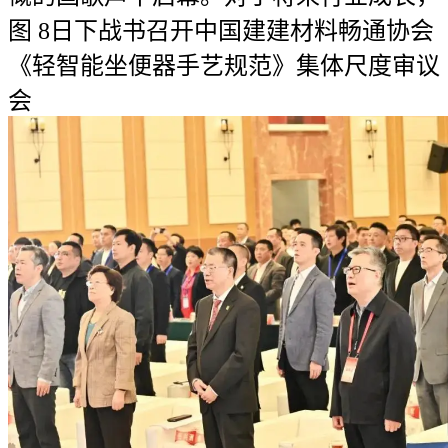
图 8日下战书召开中国建建材料畅通协会
《轻智能坐便器手艺规范》集体尺度审议
会