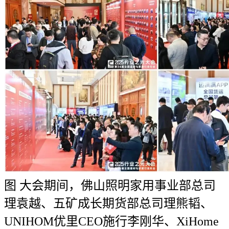
图 大会期间，佛山照明家用事业部总司
理袁越、五矿成长期货部总司理熊韬、
UNIHOM优里CEO施行李刚华、XiHome