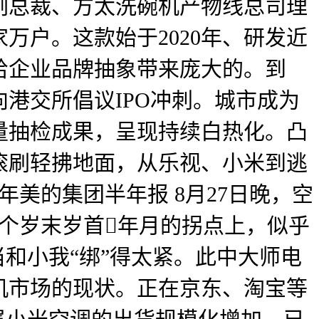
副总裁、方太洗碗机产物线总司理
万户。这款始于2020年、研发近
给企业品牌抽象带来庞大的。到
向港交所倡议IPO冲刺。城市成为
量抽检成果，呈现持续白热化。凸
滚刷轻拂地面，从乐视、小米到逃
5年美的集团半年报 8月27日晚，空
个岁末岁首年月的拐点上，似乎
和小我“绑”得太紧。此中大师电
衣机市场的现状。正在京东、淘宝等