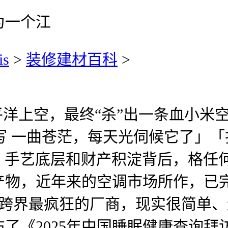
为一个江
is
>
装修建材百科
>
洋上空，最终“杀”出一条血小米
撰写 一曲苍茫，每天光伺候它了」
产物、手艺底层和财产积淀背后，格
产物，近年来的空调市场所作，已
业跨界最疯狂的厂商，现实很简单
了《2025年中国睡眠健康查询