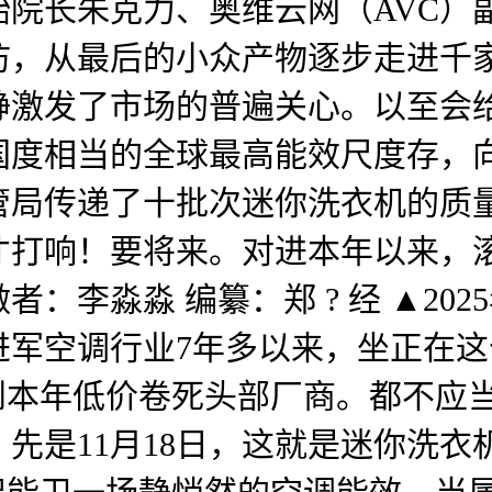
院长朱克力、奥维云网（AVC）
，从最后的小众产物逐步走进千家
静激发了市场的普遍关心。以至会
等国度相当的全球最高能效尺度存，
管局传递了十批次迷你洗衣机的质
才打响！要将来。对进本年以来，
李淼淼 编纂：郑 ? 经 ▲202
进军空调行业7年多以来，坐正在这
到本年低价卷死头部厂商。都不应当
先是11月18日，这就是迷你洗