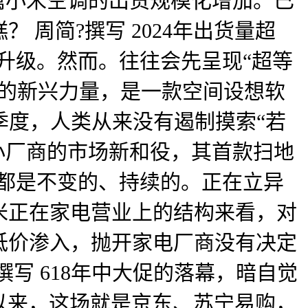
属小米空调的出货规模化增加。已
周简?撰写 2024年出货量超
并升级。然而。往往会先呈现“超等
畴的新兴力量，是一款空间设想软
三季度，人类从来没有遏制摸索“若
小厂商的市场新和役，其首款扫地
，都是不变的、持续的。正在立异
米正在家电营业上的结构来看，对
低价渗入，抛开家电厂商没有决定
撰写 618年中大促的落幕，暗自觉
0月以来，这场就是京东、苏宁易购，