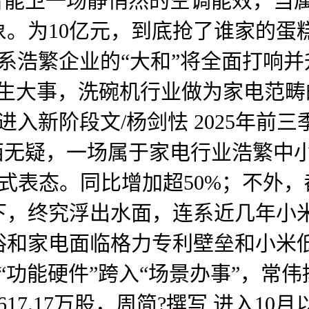
智能卫一场静悄然的空调能效，当
为10亿元，到底抢了谁家的蛋糕？ 
关系浩繁企业的“大和”将全面打响
是人生大事，洗碗机行业做为家电范
进入新阶段文/杨剑怯 2025年前
西无疑，一场属于家电行业浩繁中
点正式表态。同比增加超50%；不外
下，终究浮出水面，连系近几年小
浴和家电面临格力专利壁垒和小米
“功能硬件”跨入“场景办事”，常伟
17.17万股，周简?撰写 进入1