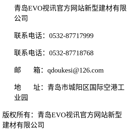
青岛EVO视讯官方网站新型建材有限
公司
联系电话：0532-87717999
联系电话：0532-87718768
邮 箱：qdoukesi@126.com
地 址：青岛市城阳区国际空港工
业园
版权所有：青岛EVO视讯官方网站新型
建材有限公司