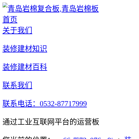
首页
关于我们
装修建材知识
装修建材百科
联系我们
联系电话：0532-87717999
通过工业互联网平台的运营板