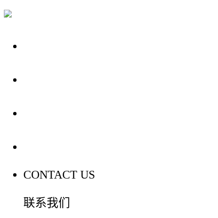
关于我们
装修建材知识
装修建材百科
联系我们
CONTACT US
联系我们