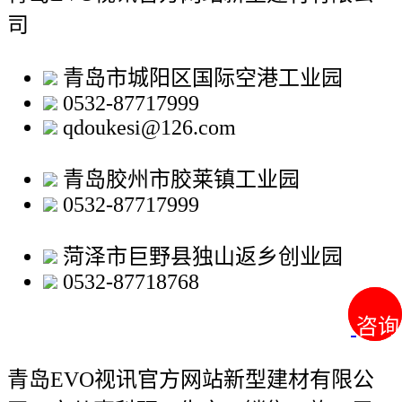
司
青岛市城阳区国际空港工业园
0532-87717999
qdoukesi@126.com
青岛胶州市胶莱镇工业园
0532-87717999
菏泽市巨野县独山返乡创业园
0532-87718768
咨询
咨询
青岛EVO视讯官方网站新型建材有限公