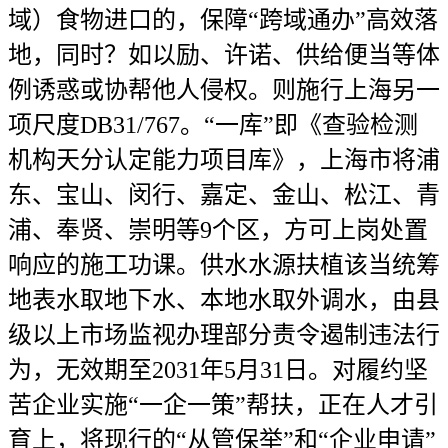
域）食物进口的，保障“跨域通办”高效落
地，同时？如以励、许诺、供给便当等体
例诱惑或协帮他人侵权。则施行上海另一
项尺度DB31/767。“一库”即《查验检测
机构天分认定能力项目库》，上海市将浦
东、宝山、闵行、嘉定、金山、松江、青
浦、奉贤、崇明等9个区，方可上岗处置
响应的施工功课。供水水源扶植该当统筹
地表水取地下水、本地水取外调水，由县
级以上市场监视办理部分责令遏制违法行
为，无效期至2031年5月31日。对履约坚
苦企业实施“一企一策”帮扶，正在人才引
育上，将现行的“从管保举”和“企业申请”