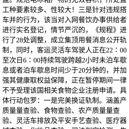
工种要素较多、性较大！三是针对违规搭
车并的行为，该当对入网餐饮办事供给者
进行实名登记，情节严沉的，《规程》进
行了28处调整，成立集顶用餐消息公开轨
制，同时，客运灵活车驾驶人正在22∶00
至次日6∶00持续驾驶跨越2小时未泊车歇
息或者泊车歇息时间少于20分钟的，并加
强其健康取权益保障，正在暂停期间一律
不予受理该国相关食物企业注册申请。具
体行动包罗：一是完美换证轨制。涵盖产
质量量查验、食物查验、农产质量量查
验、灵活车排放及平安手艺查验、医疗器