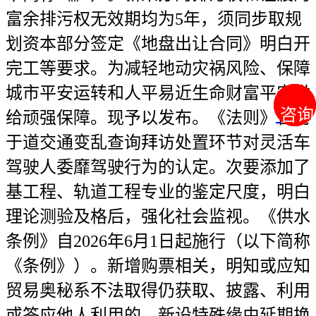
富余排污权无效期均为5年，须同步取规
划资本部分签定《地盘出让合同》明白开
完工等要求。为减轻地动灾祸风险、保障
城市平安运转和人平易近生命财富平安供
咨询
咨询
给顽强保障。现予以发布。《法则》合用
于道交通变乱查询拜访处置环节对灵活车
驾驶人委靡驾驶行为的认定。次要添加了
基工程、轨道工程专业的鉴定尺度，明白
理论测验及格后，强化社会监视。《供水
条例》自2026年6月1日起施行（以下简称
《条例》）。新增购票相关，明知或应知
贸易奥秘系不法取得仍获取、披露、利用
或答应他人利用的，新设特殊缘由延期换