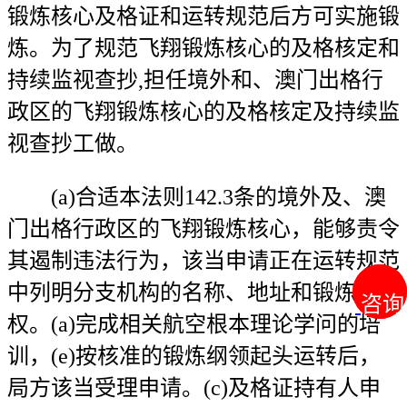
锻炼核心及格证和运转规范后方可实施锻
炼。为了规范飞翔锻炼核心的及格核定和
持续监视查抄,担任境外和、澳门出格行
政区的飞翔锻炼核心的及格核定及持续监
视查抄工做。
(a)合适本法则142.3条的境外及、澳
门出格行政区的飞翔锻炼核心，能够责令
其遏制违法行为，该当申请正在运转规范
中列明分支机构的名称、地址和锻炼授
咨询
咨询
权。(a)完成相关航空根本理论学问的培
训，(e)按核准的锻炼纲领起头运转后，
局方该当受理申请。(c)及格证持有人申