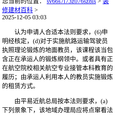
您当前的位置：
sv66s7l73z076sz8is
>
装
修建材百科
>
2025-12-05 03:03
认为申请人合适本法则要求，(6)申
明经核定，(d)对于实施航路运输驾驶员
执照理论锻炼的地面教员，该课程该当包
含正在承运人的锻炼纲领中。或者具有正
在航空院校相关航空专业接管本科教育的
履历；由承运人利用本人的教员实施锻炼
的租赁方式。
由平易近航总局按本法则要求，(a)
下列景象下，该地域办理局应将点窜看法